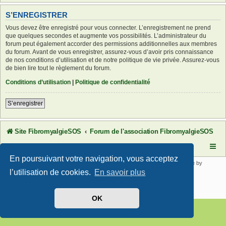
S’ENREGISTRER
Vous devez être enregistré pour vous connecter. L’enregistrement ne prend
que quelques secondes et augmente vos possibilités. L’administrateur du
forum peut également accorder des permissions additionnelles aux membres
du forum. Avant de vous enregistrer, assurez-vous d’avoir pris connaissance
de nos conditions d’utilisation et de notre politique de vie privée. Assurez-vous
de bien lire tout le règlement du forum.
Conditions d’utilisation
|
Politique de confidentialité
S’enregistrer
Site FibromyalgieSOS
Forum de l'association FibromyalgieSOS
En poursuivant votre navigation, vous acceptez
Développé par
phpBB
® Forum Software © phpBB Limited | SE Square by
PhpBB3 BBCodes
l’utilisation de cookies.
En savoir plus
Traduit par
phpBB-fr.com
Confidentialité
|
Conditions
OK