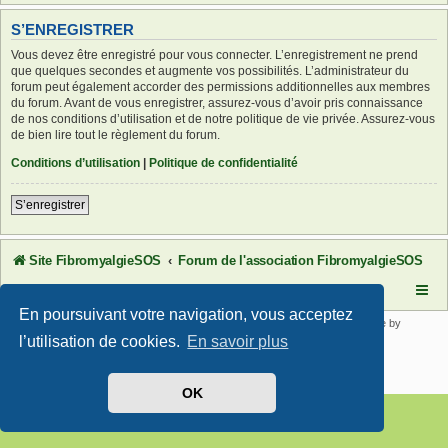
S’ENREGISTRER
Vous devez être enregistré pour vous connecter. L’enregistrement ne prend
que quelques secondes et augmente vos possibilités. L’administrateur du
forum peut également accorder des permissions additionnelles aux membres
du forum. Avant de vous enregistrer, assurez-vous d’avoir pris connaissance
de nos conditions d’utilisation et de notre politique de vie privée. Assurez-vous
de bien lire tout le règlement du forum.
Conditions d’utilisation
|
Politique de confidentialité
S’enregistrer
Site FibromyalgieSOS
Forum de l'association FibromyalgieSOS
En poursuivant votre navigation, vous acceptez
Développé par
phpBB
® Forum Software © phpBB Limited | SE Square by
PhpBB3 BBCodes
l’utilisation de cookies.
En savoir plus
Traduit par
phpBB-fr.com
Confidentialité
|
Conditions
OK