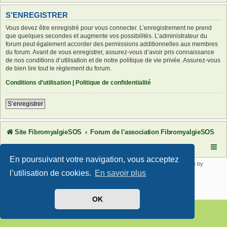
S’ENREGISTRER
Vous devez être enregistré pour vous connecter. L’enregistrement ne prend
que quelques secondes et augmente vos possibilités. L’administrateur du
forum peut également accorder des permissions additionnelles aux membres
du forum. Avant de vous enregistrer, assurez-vous d’avoir pris connaissance
de nos conditions d’utilisation et de notre politique de vie privée. Assurez-vous
de bien lire tout le règlement du forum.
Conditions d’utilisation
|
Politique de confidentialité
S’enregistrer
Site FibromyalgieSOS
Forum de l'association FibromyalgieSOS
En poursuivant votre navigation, vous acceptez
Développé par
phpBB
® Forum Software © phpBB Limited | SE Square by
PhpBB3 BBCodes
l’utilisation de cookies.
En savoir plus
Traduit par
phpBB-fr.com
Confidentialité
|
Conditions
OK