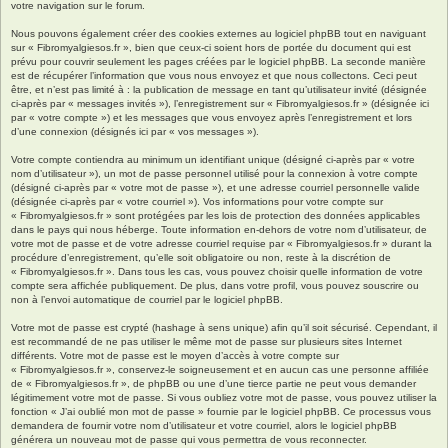
votre navigation sur le forum.
Nous pouvons également créer des cookies externes au logiciel phpBB tout en naviguant
sur « Fibromyalgiesos.fr », bien que ceux-ci soient hors de portée du document qui est
prévu pour couvrir seulement les pages créées par le logiciel phpBB. La seconde manière
est de récupérer l’information que vous nous envoyez et que nous collectons. Ceci peut
être, et n’est pas limité à : la publication de message en tant qu’utilisateur invité (désignée
ci-après par « messages invités »), l’enregistrement sur « Fibromyalgiesos.fr » (désignée ici
par « votre compte ») et les messages que vous envoyez après l’enregistrement et lors
d’une connexion (désignés ici par « vos messages »).
Votre compte contiendra au minimum un identifiant unique (désigné ci-après par « votre
nom d’utilisateur »), un mot de passe personnel utilisé pour la connexion à votre compte
(désigné ci-après par « votre mot de passe »), et une adresse courriel personnelle valide
(désignée ci-après par « votre courriel »). Vos informations pour votre compte sur
« Fibromyalgiesos.fr » sont protégées par les lois de protection des données applicables
dans le pays qui nous héberge. Toute information en-dehors de votre nom d’utilisateur, de
votre mot de passe et de votre adresse courriel requise par « Fibromyalgiesos.fr » durant la
procédure d’enregistrement, qu’elle soit obligatoire ou non, reste à la discrétion de
« Fibromyalgiesos.fr ». Dans tous les cas, vous pouvez choisir quelle information de votre
compte sera affichée publiquement. De plus, dans votre profil, vous pouvez souscrire ou
non à l’envoi automatique de courriel par le logiciel phpBB.
Votre mot de passe est crypté (hashage à sens unique) afin qu’il soit sécurisé. Cependant, il
est recommandé de ne pas utiliser le même mot de passe sur plusieurs sites Internet
différents. Votre mot de passe est le moyen d’accès à votre compte sur
« Fibromyalgiesos.fr », conservez-le soigneusement et en aucun cas une personne affiliée
de « Fibromyalgiesos.fr », de phpBB ou une d’une tierce partie ne peut vous demander
légitimement votre mot de passe. Si vous oubliez votre mot de passe, vous pouvez utiliser la
fonction « J’ai oublié mon mot de passe » fournie par le logiciel phpBB. Ce processus vous
demandera de fournir votre nom d’utilisateur et votre courriel, alors le logiciel phpBB
générera un nouveau mot de passe qui vous permettra de vous reconnecter.