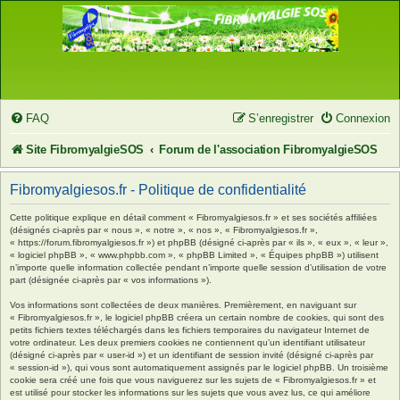
FAQ
S’enregistrer
Connexion
Site FibromyalgieSOS
Forum de l'association FibromyalgieSOS
Fibromyalgiesos.fr - Politique de confidentialité
Cette politique explique en détail comment « Fibromyalgiesos.fr » et ses sociétés affiliées
(désignés ci-après par « nous », « notre », « nos », « Fibromyalgiesos.fr »,
« https://forum.fibromyalgiesos.fr ») et phpBB (désigné ci-après par « ils », « eux », « leur »,
« logiciel phpBB », « www.phpbb.com », « phpBB Limited », « Équipes phpBB ») utilisent
n’importe quelle information collectée pendant n’importe quelle session d’utilisation de votre
part (désignée ci-après par « vos informations »).
Vos informations sont collectées de deux manières. Premièrement, en naviguant sur
« Fibromyalgiesos.fr », le logiciel phpBB créera un certain nombre de cookies, qui sont des
petits fichiers textes téléchargés dans les fichiers temporaires du navigateur Internet de
votre ordinateur. Les deux premiers cookies ne contiennent qu’un identifiant utilisateur
(désigné ci-après par « user-id ») et un identifiant de session invité (désigné ci-après par
« session-id »), qui vous sont automatiquement assignés par le logiciel phpBB. Un troisième
cookie sera créé une fois que vous naviguerez sur les sujets de « Fibromyalgiesos.fr » et
est utilisé pour stocker les informations sur les sujets que vous avez lus, ce qui améliore