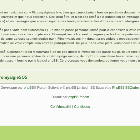
 en naviguant sur « Fibromyalgiesos.fr », bien que ceux-ci soient hors de portée du document qu
oyez et que nous collectons. Ceci peut être, et n’est pas limité à : la publication de message en
pte ») et les messages que vous envoyez après l’enregistrement et lors d’une connexion (désignés
s par « votre nom d’utilisateur »), un mot de passe personnel utilisé pour la connexion à votre 
s informations pour votre compte sur « Fibromyalgiesos.fr » sont protégées par les lois de protec
de votre adresse courriel requise par « Fibromyalgiesos.fr » durant la procédure d’enregistrement, 
rmation de votre compte sera affichée publiquement. De plus, dans votre profil, vous pouvez sousc
urisé. Cependant, il est recommandé de ne pas utiliser le même mot de passe sur plusieurs sites I
un cas une personne affiliée de « Fibromyalgiesos.fr », de phpBB ou une d’une tierce partie ne
 de passe » fournie par le logiciel phpBB. Ce processus vous demandera de fournir votre nom d’uti
ibromyalgieSOS
Développé par
phpBB
® Forum Software © phpBB Limited | SE Square by
PhpBB3 BBCodes
Traduit par
phpBB-fr.com
Confidentialité
|
Conditions