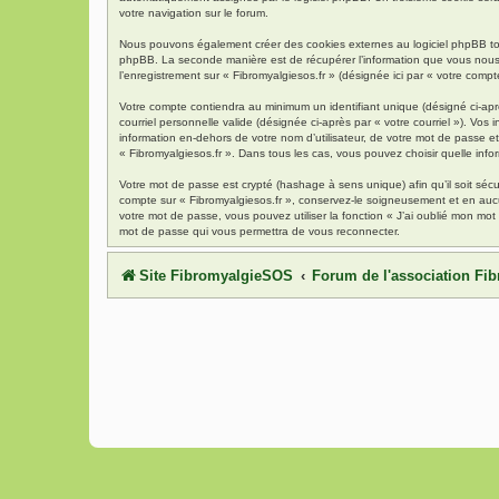
votre navigation sur le forum.
Nous pouvons également créer des cookies externes au logiciel phpBB tout
phpBB. La seconde manière est de récupérer l’information que vous nous env
l’enregistrement sur « Fibromyalgiesos.fr » (désignée ici par « votre com
Votre compte contiendra au minimum un identifiant unique (désigné ci-aprè
courriel personnelle valide (désignée ci-après par « votre courriel »). Vo
information en-dehors de votre nom d’utilisateur, de votre mot de passe et 
« Fibromyalgiesos.fr ». Dans tous les cas, vous pouvez choisir quelle info
Votre mot de passe est crypté (hashage à sens unique) afin qu’il soit séc
compte sur « Fibromyalgiesos.fr », conservez-le soigneusement et en auc
votre mot de passe, vous pouvez utiliser la fonction « J’ai oublié mon mot
mot de passe qui vous permettra de vous reconnecter.
Site FibromyalgieSOS
Forum de l'association F