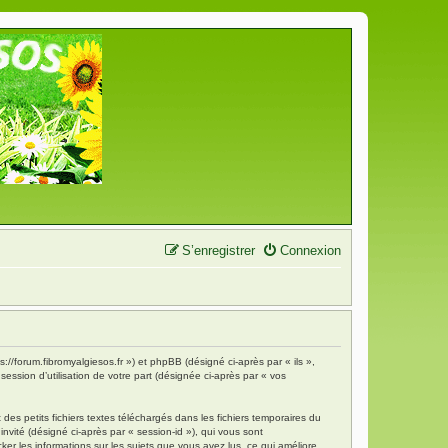
S’enregistrer
Connexion
s://forum.fibromyalgiesos.fr ») et phpBB (désigné ci-après par « ils »,
ession d’utilisation de votre part (désignée ci-après par « vos
es petits fichiers textes téléchargés dans les fichiers temporaires du
invité (désigné ci-après par « session-id »), qui vous sont
ker les informations sur les sujets que vous avez lus, ce qui améliore