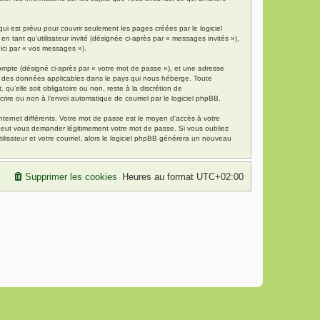
i est prévu pour couvrir seulement les pages créées par le logiciel
 tant qu’utilisateur invité (désignée ci-après par « messages invités »),
 ici par « vos messages »).
compte (désigné ci-après par « votre mot de passe »), et une adresse
tion des données applicables dans le pays qui nous héberge. Toute
qu’elle soit obligatoire ou non, reste à la discrétion de
rire ou non à l’envoi automatique de courriel par le logiciel phpBB.
nternet différents. Votre mot de passe est le moyen d’accès à votre
 peut vous demander légitimement votre mot de passe. Si vous oubliez
lisateur et votre courriel, alors le logiciel phpBB générera un nouveau
Supprimer les cookies
Heures au format
UTC+02:00