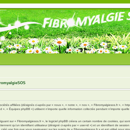
ibromyalgieSOS
ciétés affiliées (désignés ci-après par « nous », « notre », « nos », « Fibromyalgiesos.fr », « http
», « Équipes phpBB ») utilisent n’importe quelle information collectée pendant n’importe quelle s
ant sur « Fibromyalgiesos.fr », le logiciel phpBB créera un certain nombre de cookies, qui sont d
nnent qu’un identifiant utilisateur (désigné ci-après par « user-id ») et un identifiant de session 
réé une fois que vous naviguerez sur les sujets de « Fibromyalgiesos.fr » et est utilisé pour stoc