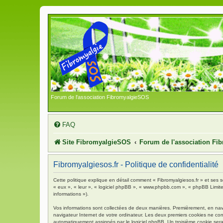
Forum de l'association FibromyalgieSOS
FAQ
Site FibromyalgieSOS
Forum de l'association F
Fibromyalgiesos.fr - Politique de confidentialité
Cette politique explique en détail comment « Fibromyalgiesos.fr » et ses so
« eux », « leur », « logiciel phpBB », « www.phpbb.com », « phpBB Limited 
informations »).
Vos informations sont collectées de deux manières. Premièrement, en navigu
navigateur Internet de votre ordinateur. Les deux premiers cookies ne contie
automatiquement assignés par le logiciel phpBB. Un troisième cookie sera c