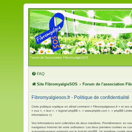
Forum de l'association FibromyalgieSOS
FAQ
Site FibromyalgieSOS
Forum de l'association F
Fibromyalgiesos.fr - Politique de confidentialité
Cette politique explique en détail comment « Fibromyalgiesos.fr » et ses so
« eux », « leur », « logiciel phpBB », « www.phpbb.com », « phpBB Limited 
informations »).
Vos informations sont collectées de deux manières. Premièrement, en navigu
navigateur Internet de votre ordinateur. Les deux premiers cookies ne contie
automatiquement assignés par le logiciel phpBB. Un troisième cookie sera c