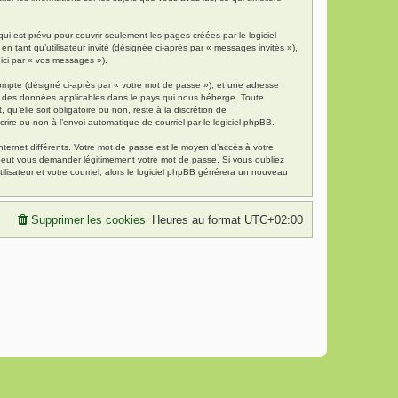
i est prévu pour couvrir seulement les pages créées par le logiciel
 tant qu’utilisateur invité (désignée ci-après par « messages invités »),
 ici par « vos messages »).
compte (désigné ci-après par « votre mot de passe »), et une adresse
tion des données applicables dans le pays qui nous héberge. Toute
qu’elle soit obligatoire ou non, reste à la discrétion de
rire ou non à l’envoi automatique de courriel par le logiciel phpBB.
nternet différents. Votre mot de passe est le moyen d’accès à votre
 peut vous demander légitimement votre mot de passe. Si vous oubliez
lisateur et votre courriel, alors le logiciel phpBB générera un nouveau
Supprimer les cookies
Heures au format
UTC+02:00