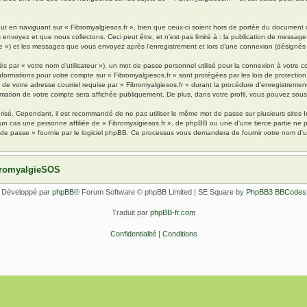
 en naviguant sur « Fibromyalgiesos.fr », bien que ceux-ci soient hors de portée du document qu
oyez et que nous collectons. Ceci peut être, et n’est pas limité à : la publication de message en
pte ») et les messages que vous envoyez après l’enregistrement et lors d’une connexion (désignés
s par « votre nom d’utilisateur »), un mot de passe personnel utilisé pour la connexion à votre 
s informations pour votre compte sur « Fibromyalgiesos.fr » sont protégées par les lois de protec
de votre adresse courriel requise par « Fibromyalgiesos.fr » durant la procédure d’enregistrement, 
rmation de votre compte sera affichée publiquement. De plus, dans votre profil, vous pouvez sousc
urisé. Cependant, il est recommandé de ne pas utiliser le même mot de passe sur plusieurs sites I
un cas une personne affiliée de « Fibromyalgiesos.fr », de phpBB ou une d’une tierce partie ne
 de passe » fournie par le logiciel phpBB. Ce processus vous demandera de fournir votre nom d’uti
ibromyalgieSOS
Développé par
phpBB
® Forum Software © phpBB Limited | SE Square by
PhpBB3 BBCodes
Traduit par
phpBB-fr.com
Confidentialité
|
Conditions