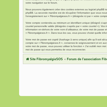
votre navigation sur le forum.
Nous pouvons également créer des cookies externes au logiciel phpBB tout
phpBB. La seconde manière est de récupérer l’information que vous nous env
l’enregistrement sur « Fibromyalgiesos.fr » (désignée ici par « votre com
Votre compte contiendra au minimum un identifiant unique (désigné ci-aprè
courriel personnelle valide (désignée ci-après par « votre courriel »). Vo
information en-dehors de votre nom d’utilisateur, de votre mot de passe et 
« Fibromyalgiesos.fr ». Dans tous les cas, vous pouvez choisir quelle info
Votre mot de passe est crypté (hashage à sens unique) afin qu’il soit séc
compte sur « Fibromyalgiesos.fr », conservez-le soigneusement et en auc
votre mot de passe, vous pouvez utiliser la fonction « J’ai oublié mon mot
mot de passe qui vous permettra de vous reconnecter.
Site FibromyalgieSOS
Forum de l'association F