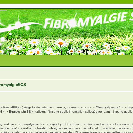
ibromyalgieSOS
ciétés affiliées (désignés ci-après par « nous », « notre », « nos », « Fibromyalgiesos.fr », « http
», « Équipes phpBB ») utilisent n’importe quelle information collectée pendant n’importe quelle s
ant sur « Fibromyalgiesos.fr », le logiciel phpBB créera un certain nombre de cookies, qui sont d
nnent qu’un identifiant utilisateur (désigné ci-après par « user-id ») et un identifiant de session 
réé une fois que vous naviguerez sur les sujets de « Fibromyalgiesos.fr » et est utilisé pour stoc