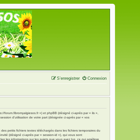
S’enregistrer
Connexion
s://forum.fibromyalgiesos.fr ») et phpBB (désigné ci-après par « ils »,
ession d’utilisation de votre part (désignée ci-après par « vos
es petits fichiers textes téléchargés dans les fichiers temporaires du
invité (désigné ci-après par « session-id »), qui vous sont
ker les informations sur les sujets que vous avez lus, ce qui améliore