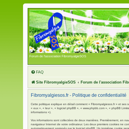
Forum de l'association FibromyalgieSOS
FAQ
Site FibromyalgieSOS
Forum de l'association F
Fibromyalgiesos.fr - Politique de confidentialité
Cette politique explique en détail comment « Fibromyalgiesos.fr » et ses so
« eux », « leur », « logiciel phpBB », « www.phpbb.com », « phpBB Limited 
informations »).
Vos informations sont collectées de deux manières. Premièrement, en navigu
navigateur Internet de votre ordinateur. Les deux premiers cookies ne contie
automatiquement assignés par le logiciel phpBB. Un troisième cookie sera c