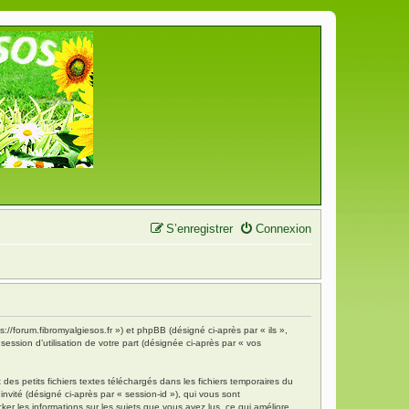
S’enregistrer
Connexion
s://forum.fibromyalgiesos.fr ») et phpBB (désigné ci-après par « ils »,
ession d’utilisation de votre part (désignée ci-après par « vos
es petits fichiers textes téléchargés dans les fichiers temporaires du
invité (désigné ci-après par « session-id »), qui vous sont
ker les informations sur les sujets que vous avez lus, ce qui améliore