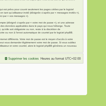
i est prévu pour couvrir seulement les pages créées par le logiciel
 tant qu’utilisateur invité (désignée ci-après par « messages invités »),
 ici par « vos messages »).
compte (désigné ci-après par « votre mot de passe »), et une adresse
tion des données applicables dans le pays qui nous héberge. Toute
qu’elle soit obligatoire ou non, reste à la discrétion de
rire ou non à l’envoi automatique de courriel par le logiciel phpBB.
nternet différents. Votre mot de passe est le moyen d’accès à votre
 peut vous demander légitimement votre mot de passe. Si vous oubliez
lisateur et votre courriel, alors le logiciel phpBB générera un nouveau
Supprimer les cookies
Heures au format
UTC+02:00