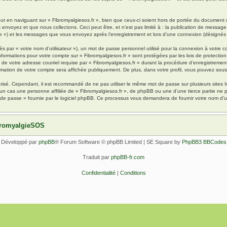
 en naviguant sur « Fibromyalgiesos.fr », bien que ceux-ci soient hors de portée du document qu
oyez et que nous collectons. Ceci peut être, et n’est pas limité à : la publication de message en
pte ») et les messages que vous envoyez après l’enregistrement et lors d’une connexion (désignés
s par « votre nom d’utilisateur »), un mot de passe personnel utilisé pour la connexion à votre 
s informations pour votre compte sur « Fibromyalgiesos.fr » sont protégées par les lois de protec
de votre adresse courriel requise par « Fibromyalgiesos.fr » durant la procédure d’enregistrement, 
rmation de votre compte sera affichée publiquement. De plus, dans votre profil, vous pouvez sousc
urisé. Cependant, il est recommandé de ne pas utiliser le même mot de passe sur plusieurs sites I
un cas une personne affiliée de « Fibromyalgiesos.fr », de phpBB ou une d’une tierce partie ne
 de passe » fournie par le logiciel phpBB. Ce processus vous demandera de fournir votre nom d’uti
ibromyalgieSOS
Développé par
phpBB
® Forum Software © phpBB Limited | SE Square by
PhpBB3 BBCodes
Traduit par
phpBB-fr.com
Confidentialité
|
Conditions