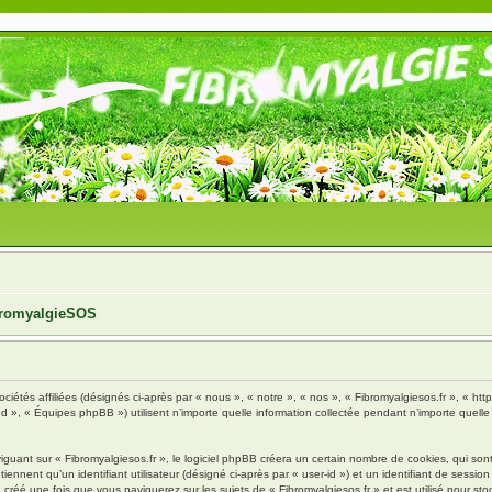
ibromyalgieSOS
ciétés affiliées (désignés ci-après par « nous », « notre », « nos », « Fibromyalgiesos.fr », « http
», « Équipes phpBB ») utilisent n’importe quelle information collectée pendant n’importe quelle s
ant sur « Fibromyalgiesos.fr », le logiciel phpBB créera un certain nombre de cookies, qui sont d
nnent qu’un identifiant utilisateur (désigné ci-après par « user-id ») et un identifiant de session 
réé une fois que vous naviguerez sur les sujets de « Fibromyalgiesos.fr » et est utilisé pour stoc