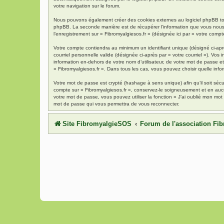
votre navigation sur le forum.
Nous pouvons également créer des cookies externes au logiciel phpBB tout
phpBB. La seconde manière est de récupérer l’information que vous nous env
l’enregistrement sur « Fibromyalgiesos.fr » (désignée ici par « votre com
Votre compte contiendra au minimum un identifiant unique (désigné ci-aprè
courriel personnelle valide (désignée ci-après par « votre courriel »). Vo
information en-dehors de votre nom d’utilisateur, de votre mot de passe et 
« Fibromyalgiesos.fr ». Dans tous les cas, vous pouvez choisir quelle info
Votre mot de passe est crypté (hashage à sens unique) afin qu’il soit séc
compte sur « Fibromyalgiesos.fr », conservez-le soigneusement et en auc
votre mot de passe, vous pouvez utiliser la fonction « J’ai oublié mon mot
mot de passe qui vous permettra de vous reconnecter.
Site FibromyalgieSOS
Forum de l'association F