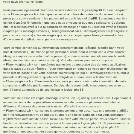
votre navigation sur le forum.
Nous pouvons également créer des cookies externes au logiciel phpBB tout en naviguant
sur « Fibromyalgiesos.fr », bien que ceux-ci soient hors de portée du document qui est
prévu pour couvrir seulement les pages créées par le logiciel phpBB. La seconde manière
est de récupérer l’information que vous nous envoyez et que nous collectons. Ceci peut
être, et n’est pas limité à : la publication de message en tant qu’utilisateur invité (désignée
ci-après par « messages invités »), l’enregistrement sur « Fibromyalgiesos.fr » (désignée ici
par « votre compte ») et les messages que vous envoyez après l’enregistrement et lors
d’une connexion (désignés ici par « vos messages »).
Votre compte contiendra au minimum un identifiant unique (désigné ci-après par « votre
nom d’utilisateur »), un mot de passe personnel utilisé pour la connexion à votre compte
(désigné ci-après par « votre mot de passe »), et une adresse courriel personnelle valide
(désignée ci-après par « votre courriel »). Vos informations pour votre compte sur
« Fibromyalgiesos.fr » sont protégées par les lois de protection des données applicables
dans le pays qui nous héberge. Toute information en-dehors de votre nom d’utilisateur, de
votre mot de passe et de votre adresse courriel requise par « Fibromyalgiesos.fr » durant la
procédure d’enregistrement, qu’elle soit obligatoire ou non, reste à la discrétion de
« Fibromyalgiesos.fr ». Dans tous les cas, vous pouvez choisir quelle information de votre
compte sera affichée publiquement. De plus, dans votre profil, vous pouvez souscrire ou
non à l’envoi automatique de courriel par le logiciel phpBB.
Votre mot de passe est crypté (hashage à sens unique) afin qu’il soit sécurisé. Cependant, il
est recommandé de ne pas utiliser le même mot de passe sur plusieurs sites Internet
différents. Votre mot de passe est le moyen d’accès à votre compte sur
« Fibromyalgiesos.fr », conservez-le soigneusement et en aucun cas une personne affiliée
de « Fibromyalgiesos.fr », de phpBB ou une d’une tierce partie ne peut vous demander
légitimement votre mot de passe. Si vous oubliez votre mot de passe, vous pouvez utiliser la
fonction « J’ai oublié mon mot de passe » fournie par le logiciel phpBB. Ce processus vous
demandera de fournir votre nom d’utilisateur et votre courriel, alors le logiciel phpBB
générera un nouveau mot de passe qui vous permettra de vous reconnecter.