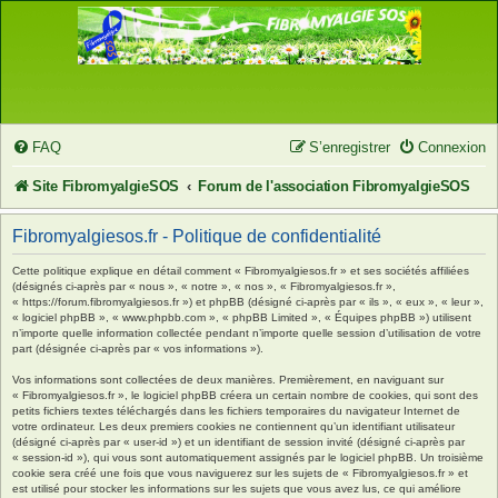
FAQ
S’enregistrer
Connexion
Site FibromyalgieSOS
Forum de l'association FibromyalgieSOS
Fibromyalgiesos.fr - Politique de confidentialité
Cette politique explique en détail comment « Fibromyalgiesos.fr » et ses sociétés affiliées
(désignés ci-après par « nous », « notre », « nos », « Fibromyalgiesos.fr »,
« https://forum.fibromyalgiesos.fr ») et phpBB (désigné ci-après par « ils », « eux », « leur »,
« logiciel phpBB », « www.phpbb.com », « phpBB Limited », « Équipes phpBB ») utilisent
n’importe quelle information collectée pendant n’importe quelle session d’utilisation de votre
part (désignée ci-après par « vos informations »).
Vos informations sont collectées de deux manières. Premièrement, en naviguant sur
« Fibromyalgiesos.fr », le logiciel phpBB créera un certain nombre de cookies, qui sont des
petits fichiers textes téléchargés dans les fichiers temporaires du navigateur Internet de
votre ordinateur. Les deux premiers cookies ne contiennent qu’un identifiant utilisateur
(désigné ci-après par « user-id ») et un identifiant de session invité (désigné ci-après par
« session-id »), qui vous sont automatiquement assignés par le logiciel phpBB. Un troisième
cookie sera créé une fois que vous naviguerez sur les sujets de « Fibromyalgiesos.fr » et
est utilisé pour stocker les informations sur les sujets que vous avez lus, ce qui améliore