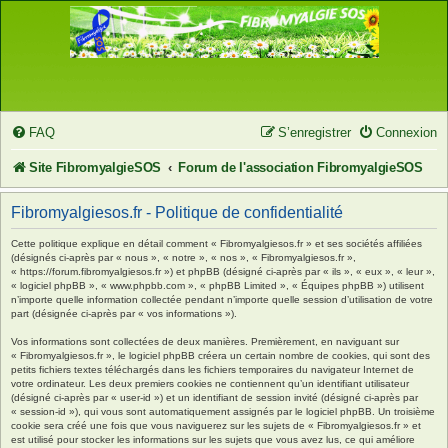
FAQ
S’enregistrer
Connexion
Site FibromyalgieSOS
Forum de l'association FibromyalgieSOS
Fibromyalgiesos.fr - Politique de confidentialité
Cette politique explique en détail comment « Fibromyalgiesos.fr » et ses sociétés affiliées
(désignés ci-après par « nous », « notre », « nos », « Fibromyalgiesos.fr »,
« https://forum.fibromyalgiesos.fr ») et phpBB (désigné ci-après par « ils », « eux », « leur »,
« logiciel phpBB », « www.phpbb.com », « phpBB Limited », « Équipes phpBB ») utilisent
n’importe quelle information collectée pendant n’importe quelle session d’utilisation de votre
part (désignée ci-après par « vos informations »).
Vos informations sont collectées de deux manières. Premièrement, en naviguant sur
« Fibromyalgiesos.fr », le logiciel phpBB créera un certain nombre de cookies, qui sont des
petits fichiers textes téléchargés dans les fichiers temporaires du navigateur Internet de
votre ordinateur. Les deux premiers cookies ne contiennent qu’un identifiant utilisateur
(désigné ci-après par « user-id ») et un identifiant de session invité (désigné ci-après par
« session-id »), qui vous sont automatiquement assignés par le logiciel phpBB. Un troisième
cookie sera créé une fois que vous naviguerez sur les sujets de « Fibromyalgiesos.fr » et
est utilisé pour stocker les informations sur les sujets que vous avez lus, ce qui améliore