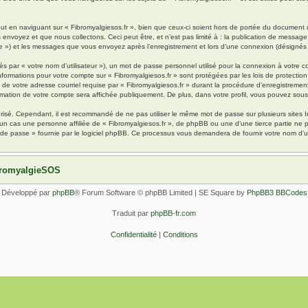
 en naviguant sur « Fibromyalgiesos.fr », bien que ceux-ci soient hors de portée du document qu
oyez et que nous collectons. Ceci peut être, et n’est pas limité à : la publication de message en
pte ») et les messages que vous envoyez après l’enregistrement et lors d’une connexion (désignés
s par « votre nom d’utilisateur »), un mot de passe personnel utilisé pour la connexion à votre 
s informations pour votre compte sur « Fibromyalgiesos.fr » sont protégées par les lois de protec
de votre adresse courriel requise par « Fibromyalgiesos.fr » durant la procédure d’enregistrement, 
rmation de votre compte sera affichée publiquement. De plus, dans votre profil, vous pouvez sousc
urisé. Cependant, il est recommandé de ne pas utiliser le même mot de passe sur plusieurs sites I
un cas une personne affiliée de « Fibromyalgiesos.fr », de phpBB ou une d’une tierce partie ne
 de passe » fournie par le logiciel phpBB. Ce processus vous demandera de fournir votre nom d’uti
ibromyalgieSOS
Développé par
phpBB
® Forum Software © phpBB Limited | SE Square by
PhpBB3 BBCodes
Traduit par
phpBB-fr.com
Confidentialité
|
Conditions