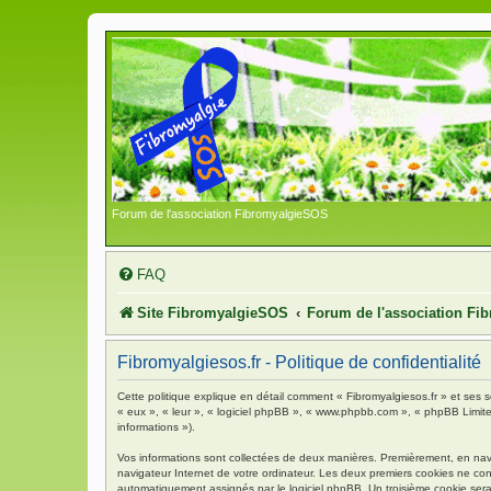
Forum de l'association FibromyalgieSOS
FAQ
Site FibromyalgieSOS
Forum de l'association F
Fibromyalgiesos.fr - Politique de confidentialité
Cette politique explique en détail comment « Fibromyalgiesos.fr » et ses so
« eux », « leur », « logiciel phpBB », « www.phpbb.com », « phpBB Limited 
informations »).
Vos informations sont collectées de deux manières. Premièrement, en navigu
navigateur Internet de votre ordinateur. Les deux premiers cookies ne contie
automatiquement assignés par le logiciel phpBB. Un troisième cookie sera c