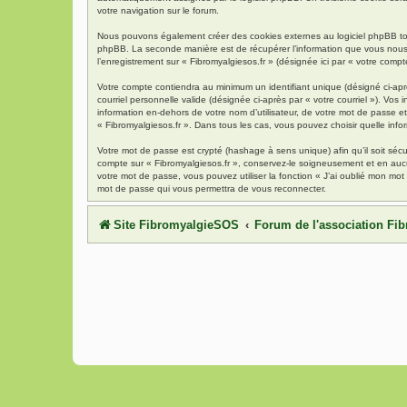
votre navigation sur le forum.
Nous pouvons également créer des cookies externes au logiciel phpBB tout
phpBB. La seconde manière est de récupérer l’information que vous nous env
l’enregistrement sur « Fibromyalgiesos.fr » (désignée ici par « votre com
Votre compte contiendra au minimum un identifiant unique (désigné ci-aprè
courriel personnelle valide (désignée ci-après par « votre courriel »). Vo
information en-dehors de votre nom d’utilisateur, de votre mot de passe et 
« Fibromyalgiesos.fr ». Dans tous les cas, vous pouvez choisir quelle info
Votre mot de passe est crypté (hashage à sens unique) afin qu’il soit séc
compte sur « Fibromyalgiesos.fr », conservez-le soigneusement et en auc
votre mot de passe, vous pouvez utiliser la fonction « J’ai oublié mon mot
mot de passe qui vous permettra de vous reconnecter.
Site FibromyalgieSOS
Forum de l'association F