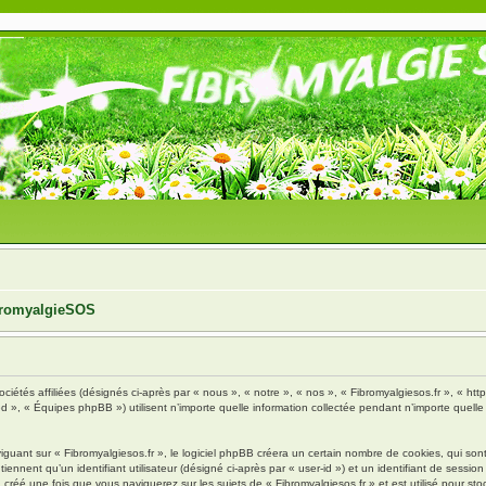
ibromyalgieSOS
ciétés affiliées (désignés ci-après par « nous », « notre », « nos », « Fibromyalgiesos.fr », « http
», « Équipes phpBB ») utilisent n’importe quelle information collectée pendant n’importe quelle s
ant sur « Fibromyalgiesos.fr », le logiciel phpBB créera un certain nombre de cookies, qui sont d
nnent qu’un identifiant utilisateur (désigné ci-après par « user-id ») et un identifiant de session 
réé une fois que vous naviguerez sur les sujets de « Fibromyalgiesos.fr » et est utilisé pour stoc