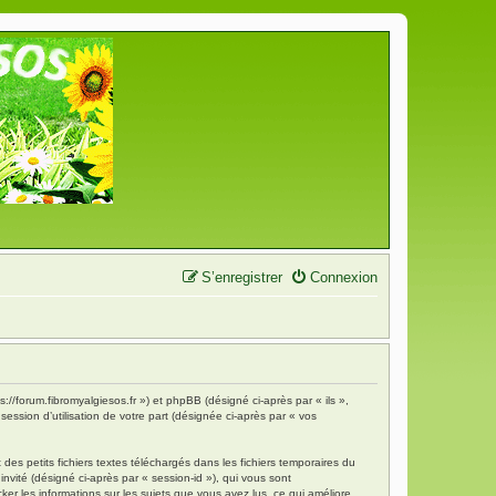
S’enregistrer
Connexion
s://forum.fibromyalgiesos.fr ») et phpBB (désigné ci-après par « ils »,
ession d’utilisation de votre part (désignée ci-après par « vos
es petits fichiers textes téléchargés dans les fichiers temporaires du
invité (désigné ci-après par « session-id »), qui vous sont
ker les informations sur les sujets que vous avez lus, ce qui améliore