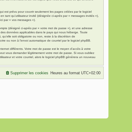
i est prévu pour couvrir seulement les pages créées par le logiciel
 tant qu’utilisateur invité (désignée ci-après par « messages invités »),
 ici par « vos messages »).
compte (désigné ci-après par « votre mot de passe »), et une adresse
tion des données applicables dans le pays qui nous héberge. Toute
qu’elle soit obligatoire ou non, reste à la discrétion de
rire ou non à l’envoi automatique de courriel par le logiciel phpBB.
nternet différents. Votre mot de passe est le moyen d’accès à votre
 peut vous demander légitimement votre mot de passe. Si vous oubliez
lisateur et votre courriel, alors le logiciel phpBB générera un nouveau
Supprimer les cookies
Heures au format
UTC+02:00