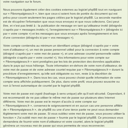
votre navigation sur le forum.
Nous pouvons également créer des cookies externes au logiciel phpBB tout en naviguant
sur « Fibromyalgiesos.fr », bien que ceux-ci soient hors de portée du document qui est
prévu pour couvrir seulement les pages créées par le logiciel phpBB. La seconde manière
est de récupérer l’information que vous nous envoyez et que nous collectons. Ceci peut
être, et n’est pas limité à : la publication de message en tant qu’utilisateur invité (désignée
ci-après par « messages invités »), l’enregistrement sur « Fibromyalgiesos.fr » (désignée ici
par « votre compte ») et les messages que vous envoyez après l’enregistrement et lors
d’une connexion (désignés ici par « vos messages »).
Votre compte contiendra au minimum un identifiant unique (désigné ci-après par « votre
nom d’utilisateur »), un mot de passe personnel utilisé pour la connexion à votre compte
(désigné ci-après par « votre mot de passe »), et une adresse courriel personnelle valide
(désignée ci-après par « votre courriel »). Vos informations pour votre compte sur
« Fibromyalgiesos.fr » sont protégées par les lois de protection des données applicables
dans le pays qui nous héberge. Toute information en-dehors de votre nom d’utilisateur, de
votre mot de passe et de votre adresse courriel requise par « Fibromyalgiesos.fr » durant la
procédure d’enregistrement, qu’elle soit obligatoire ou non, reste à la discrétion de
« Fibromyalgiesos.fr ». Dans tous les cas, vous pouvez choisir quelle information de votre
compte sera affichée publiquement. De plus, dans votre profil, vous pouvez souscrire ou
non à l’envoi automatique de courriel par le logiciel phpBB.
Votre mot de passe est crypté (hashage à sens unique) afin qu’il soit sécurisé. Cependant, il
est recommandé de ne pas utiliser le même mot de passe sur plusieurs sites Internet
différents. Votre mot de passe est le moyen d’accès à votre compte sur
« Fibromyalgiesos.fr », conservez-le soigneusement et en aucun cas une personne affiliée
de « Fibromyalgiesos.fr », de phpBB ou une d’une tierce partie ne peut vous demander
légitimement votre mot de passe. Si vous oubliez votre mot de passe, vous pouvez utiliser la
fonction « J’ai oublié mon mot de passe » fournie par le logiciel phpBB. Ce processus vous
demandera de fournir votre nom d’utilisateur et votre courriel, alors le logiciel phpBB
générera un nouveau mot de passe qui vous permettra de vous reconnecter.