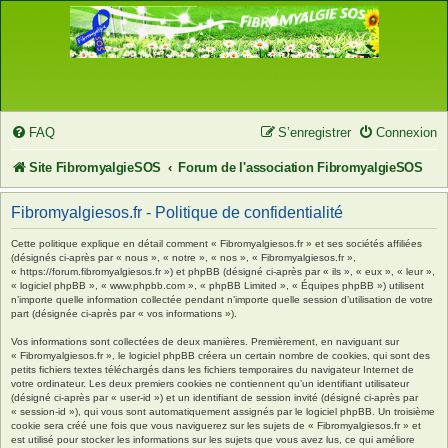
FAQ
S’enregistrer
Connexion
Site FibromyalgieSOS
Forum de l'association FibromyalgieSOS
Fibromyalgiesos.fr - Politique de confidentialité
Cette politique explique en détail comment « Fibromyalgiesos.fr » et ses sociétés affiliées
(désignés ci-après par « nous », « notre », « nos », « Fibromyalgiesos.fr »,
« https://forum.fibromyalgiesos.fr ») et phpBB (désigné ci-après par « ils », « eux », « leur »,
« logiciel phpBB », « www.phpbb.com », « phpBB Limited », « Équipes phpBB ») utilisent
n’importe quelle information collectée pendant n’importe quelle session d’utilisation de votre
part (désignée ci-après par « vos informations »).
Vos informations sont collectées de deux manières. Premièrement, en naviguant sur
« Fibromyalgiesos.fr », le logiciel phpBB créera un certain nombre de cookies, qui sont des
petits fichiers textes téléchargés dans les fichiers temporaires du navigateur Internet de
votre ordinateur. Les deux premiers cookies ne contiennent qu’un identifiant utilisateur
(désigné ci-après par « user-id ») et un identifiant de session invité (désigné ci-après par
« session-id »), qui vous sont automatiquement assignés par le logiciel phpBB. Un troisième
cookie sera créé une fois que vous naviguerez sur les sujets de « Fibromyalgiesos.fr » et
est utilisé pour stocker les informations sur les sujets que vous avez lus, ce qui améliore