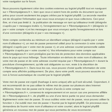
votre navigation sur le forum.
Nous pouvons également créer des cookies externes au logiciel phpBB tout en naviguant
sur « Fibromyalgiesos.fr », bien que ceux-ci soient hors de portée du document qui est
prévu pour couvrir seulement les pages créées par le logiciel phpBB. La seconde manière
est de récupérer l’information que vous nous envoyez et que nous collectons. Ceci peut
être, et n’est pas limité à : la publication de message en tant qu’utilisateur invité (désignée
ci-après par « messages invités »), l’enregistrement sur « Fibromyalgiesos.fr » (désignée ici
par « votre compte ») et les messages que vous envoyez après l’enregistrement et lors
d’une connexion (désignés ici par « vos messages »).
Votre compte contiendra au minimum un identifiant unique (désigné ci-après par « votre
nom d’utilisateur »), un mot de passe personnel utilisé pour la connexion à votre compte
(désigné ci-après par « votre mot de passe »), et une adresse courriel personnelle valide
(désignée ci-après par « votre courriel »). Vos informations pour votre compte sur
« Fibromyalgiesos.fr » sont protégées par les lois de protection des données applicables
dans le pays qui nous héberge. Toute information en-dehors de votre nom d’utilisateur, de
votre mot de passe et de votre adresse courriel requise par « Fibromyalgiesos.fr » durant la
procédure d’enregistrement, qu’elle soit obligatoire ou non, reste à la discrétion de
« Fibromyalgiesos.fr ». Dans tous les cas, vous pouvez choisir quelle information de votre
compte sera affichée publiquement. De plus, dans votre profil, vous pouvez souscrire ou
non à l’envoi automatique de courriel par le logiciel phpBB.
Votre mot de passe est crypté (hashage à sens unique) afin qu’il soit sécurisé. Cependant, il
est recommandé de ne pas utiliser le même mot de passe sur plusieurs sites Internet
différents. Votre mot de passe est le moyen d’accès à votre compte sur
« Fibromyalgiesos.fr », conservez-le soigneusement et en aucun cas une personne affiliée
de « Fibromyalgiesos.fr », de phpBB ou une d’une tierce partie ne peut vous demander
légitimement votre mot de passe. Si vous oubliez votre mot de passe, vous pouvez utiliser la
fonction « J’ai oublié mon mot de passe » fournie par le logiciel phpBB. Ce processus vous
demandera de fournir votre nom d’utilisateur et votre courriel, alors le logiciel phpBB
générera un nouveau mot de passe qui vous permettra de vous reconnecter.