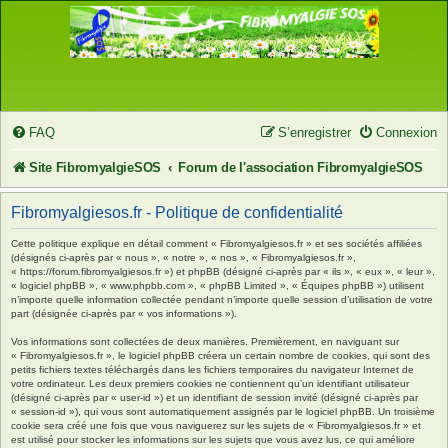
FAQ
S’enregistrer
Connexion
Site FibromyalgieSOS
Forum de l'association FibromyalgieSOS
Fibromyalgiesos.fr - Politique de confidentialité
Cette politique explique en détail comment « Fibromyalgiesos.fr » et ses sociétés affiliées
(désignés ci-après par « nous », « notre », « nos », « Fibromyalgiesos.fr »,
« https://forum.fibromyalgiesos.fr ») et phpBB (désigné ci-après par « ils », « eux », « leur »,
« logiciel phpBB », « www.phpbb.com », « phpBB Limited », « Équipes phpBB ») utilisent
n’importe quelle information collectée pendant n’importe quelle session d’utilisation de votre
part (désignée ci-après par « vos informations »).
Vos informations sont collectées de deux manières. Premièrement, en naviguant sur
« Fibromyalgiesos.fr », le logiciel phpBB créera un certain nombre de cookies, qui sont des
petits fichiers textes téléchargés dans les fichiers temporaires du navigateur Internet de
votre ordinateur. Les deux premiers cookies ne contiennent qu’un identifiant utilisateur
(désigné ci-après par « user-id ») et un identifiant de session invité (désigné ci-après par
« session-id »), qui vous sont automatiquement assignés par le logiciel phpBB. Un troisième
cookie sera créé une fois que vous naviguerez sur les sujets de « Fibromyalgiesos.fr » et
est utilisé pour stocker les informations sur les sujets que vous avez lus, ce qui améliore