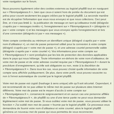
votre navigation sur le forum.
Nous pouvons également créer des cookies externes au logiciel phpBB tout en naviguant
sur « Fibromyalgiesos.fr », bien que ceux-ci soient hors de portée du document qui est
prévu pour couvrir seulement les pages créées par le logiciel phpBB. La seconde manière
est de récupérer l’information que vous nous envoyez et que nous collectons. Ceci peut
être, et n’est pas limité à : la publication de message en tant qu’utilisateur invité (désignée
ci-après par « messages invités »), l’enregistrement sur « Fibromyalgiesos.fr » (désignée ici
par « votre compte ») et les messages que vous envoyez après l’enregistrement et lors
d’une connexion (désignés ici par « vos messages »).
Votre compte contiendra au minimum un identifiant unique (désigné ci-après par « votre
nom d’utilisateur »), un mot de passe personnel utilisé pour la connexion à votre compte
(désigné ci-après par « votre mot de passe »), et une adresse courriel personnelle valide
(désignée ci-après par « votre courriel »). Vos informations pour votre compte sur
« Fibromyalgiesos.fr » sont protégées par les lois de protection des données applicables
dans le pays qui nous héberge. Toute information en-dehors de votre nom d’utilisateur, de
votre mot de passe et de votre adresse courriel requise par « Fibromyalgiesos.fr » durant la
procédure d’enregistrement, qu’elle soit obligatoire ou non, reste à la discrétion de
« Fibromyalgiesos.fr ». Dans tous les cas, vous pouvez choisir quelle information de votre
compte sera affichée publiquement. De plus, dans votre profil, vous pouvez souscrire ou
non à l’envoi automatique de courriel par le logiciel phpBB.
Votre mot de passe est crypté (hashage à sens unique) afin qu’il soit sécurisé. Cependant, il
est recommandé de ne pas utiliser le même mot de passe sur plusieurs sites Internet
différents. Votre mot de passe est le moyen d’accès à votre compte sur
« Fibromyalgiesos.fr », conservez-le soigneusement et en aucun cas une personne affiliée
de « Fibromyalgiesos.fr », de phpBB ou une d’une tierce partie ne peut vous demander
légitimement votre mot de passe. Si vous oubliez votre mot de passe, vous pouvez utiliser la
fonction « J’ai oublié mon mot de passe » fournie par le logiciel phpBB. Ce processus vous
demandera de fournir votre nom d’utilisateur et votre courriel, alors le logiciel phpBB
générera un nouveau mot de passe qui vous permettra de vous reconnecter.