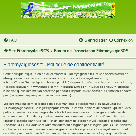
FAQ
S’enregistrer
Connexion
Site FibromyalgieSOS
Forum de l'association FibromyalgieSOS
Fibromyalgiesos.fr - Politique de confidentialité
Cette politique explique en détail comment « Fibromyalgiesos.fr » et ses sociétés affiliées
(désignés ci-après par « nous », « notre », « nos », « Fibromyalgiesos.fr »,
« https://forum.fibromyalgiesos.fr ») et phpBB (désigné ci-après par « ils », « eux », « leur »,
« logiciel phpBB », « www.phpbb.com », « phpBB Limited », « Équipes phpBB ») utilisent
n’importe quelle information collectée pendant n’importe quelle session d’utilisation de votre
part (désignée ci-après par « vos informations »).
Vos informations sont collectées de deux manières. Premièrement, en naviguant sur
« Fibromyalgiesos.fr », le logiciel phpBB créera un certain nombre de cookies, qui sont des
petits fichiers textes téléchargés dans les fichiers temporaires du navigateur Internet de
votre ordinateur. Les deux premiers cookies ne contiennent qu’un identifiant utilisateur
(désigné ci-après par « user-id ») et un identifiant de session invité (désigné ci-après par
« session-id »), qui vous sont automatiquement assignés par le logiciel phpBB. Un troisième
cookie sera créé une fois que vous naviguerez sur les sujets de « Fibromyalgiesos.fr » et
est utilisé pour stocker les informations sur les sujets que vous avez lus, ce qui améliore