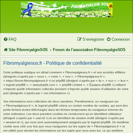
FAQ
S’enregistrer
Connexion
Site FibromyalgieSOS
Forum de l'association FibromyalgieSOS
Fibromyalgiesos.fr - Politique de confidentialité
Cette politique explique en détail comment « Fibromyalgiesos.fr » et ses sociétés affiliées
(désignés ci-après par « nous », « notre », « nos », « Fibromyalgiesos.fr »,
« https://forum.fibromyalgiesos.fr ») et phpBB (désigné ci-après par « ils », « eux », « leur »,
« logiciel phpBB », « www.phpbb.com », « phpBB Limited », « Équipes phpBB ») utilisent
n’importe quelle information collectée pendant n’importe quelle session d’utilisation de votre
part (désignée ci-après par « vos informations »).
Vos informations sont collectées de deux manières. Premièrement, en naviguant sur
« Fibromyalgiesos.fr », le logiciel phpBB créera un certain nombre de cookies, qui sont des
petits fichiers textes téléchargés dans les fichiers temporaires du navigateur Internet de
votre ordinateur. Les deux premiers cookies ne contiennent qu’un identifiant utilisateur
(désigné ci-après par « user-id ») et un identifiant de session invité (désigné ci-après par
« session-id »), qui vous sont automatiquement assignés par le logiciel phpBB. Un troisième
cookie sera créé une fois que vous naviguerez sur les sujets de « Fibromyalgiesos.fr » et
est utilisé pour stocker les informations sur les sujets que vous avez lus, ce qui améliore