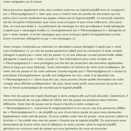
votre navigation sur le forum.
Nous pouvons également créer des cookies externes au logiciel phpBB tout en naviguant
sur « Fibromyalgiesos.fr », bien que ceux-ci soient hors de portée du document qui est
prévu pour couvrir seulement les pages créées par le logiciel phpBB. La seconde manière
est de récupérer l’information que vous nous envoyez et que nous collectons. Ceci peut
être, et n’est pas limité à : la publication de message en tant qu’utilisateur invité (désignée
ci-après par « messages invités »), l’enregistrement sur « Fibromyalgiesos.fr » (désignée ici
par « votre compte ») et les messages que vous envoyez après l’enregistrement et lors
d’une connexion (désignés ici par « vos messages »).
Votre compte contiendra au minimum un identifiant unique (désigné ci-après par « votre
nom d’utilisateur »), un mot de passe personnel utilisé pour la connexion à votre compte
(désigné ci-après par « votre mot de passe »), et une adresse courriel personnelle valide
(désignée ci-après par « votre courriel »). Vos informations pour votre compte sur
« Fibromyalgiesos.fr » sont protégées par les lois de protection des données applicables
dans le pays qui nous héberge. Toute information en-dehors de votre nom d’utilisateur, de
votre mot de passe et de votre adresse courriel requise par « Fibromyalgiesos.fr » durant la
procédure d’enregistrement, qu’elle soit obligatoire ou non, reste à la discrétion de
« Fibromyalgiesos.fr ». Dans tous les cas, vous pouvez choisir quelle information de votre
compte sera affichée publiquement. De plus, dans votre profil, vous pouvez souscrire ou
non à l’envoi automatique de courriel par le logiciel phpBB.
Votre mot de passe est crypté (hashage à sens unique) afin qu’il soit sécurisé. Cependant, il
est recommandé de ne pas utiliser le même mot de passe sur plusieurs sites Internet
différents. Votre mot de passe est le moyen d’accès à votre compte sur
« Fibromyalgiesos.fr », conservez-le soigneusement et en aucun cas une personne affiliée
de « Fibromyalgiesos.fr », de phpBB ou une d’une tierce partie ne peut vous demander
légitimement votre mot de passe. Si vous oubliez votre mot de passe, vous pouvez utiliser la
fonction « J’ai oublié mon mot de passe » fournie par le logiciel phpBB. Ce processus vous
demandera de fournir votre nom d’utilisateur et votre courriel, alors le logiciel phpBB
générera un nouveau mot de passe qui vous permettra de vous reconnecter.