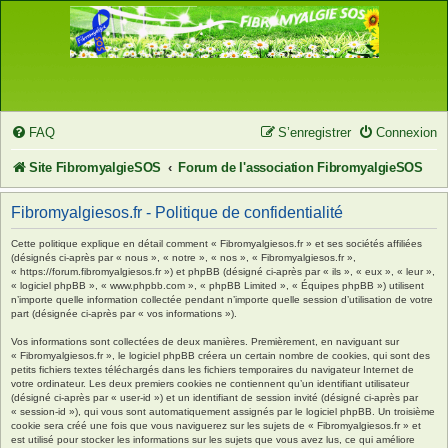
FAQ
S’enregistrer
Connexion
Site FibromyalgieSOS
Forum de l'association FibromyalgieSOS
Fibromyalgiesos.fr - Politique de confidentialité
Cette politique explique en détail comment « Fibromyalgiesos.fr » et ses sociétés affiliées
(désignés ci-après par « nous », « notre », « nos », « Fibromyalgiesos.fr »,
« https://forum.fibromyalgiesos.fr ») et phpBB (désigné ci-après par « ils », « eux », « leur »,
« logiciel phpBB », « www.phpbb.com », « phpBB Limited », « Équipes phpBB ») utilisent
n’importe quelle information collectée pendant n’importe quelle session d’utilisation de votre
part (désignée ci-après par « vos informations »).
Vos informations sont collectées de deux manières. Premièrement, en naviguant sur
« Fibromyalgiesos.fr », le logiciel phpBB créera un certain nombre de cookies, qui sont des
petits fichiers textes téléchargés dans les fichiers temporaires du navigateur Internet de
votre ordinateur. Les deux premiers cookies ne contiennent qu’un identifiant utilisateur
(désigné ci-après par « user-id ») et un identifiant de session invité (désigné ci-après par
« session-id »), qui vous sont automatiquement assignés par le logiciel phpBB. Un troisième
cookie sera créé une fois que vous naviguerez sur les sujets de « Fibromyalgiesos.fr » et
est utilisé pour stocker les informations sur les sujets que vous avez lus, ce qui améliore