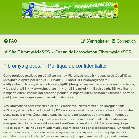
FAQ
S’enregistrer
Connexion
Site FibromyalgieSOS
Forum de l'association FibromyalgieSOS
Fibromyalgiesos.fr - Politique de confidentialité
Cette politique explique en détail comment « Fibromyalgiesos.fr » et ses sociétés affiliées
(désignés ci-après par « nous », « notre », « nos », « Fibromyalgiesos.fr »,
« https://forum.fibromyalgiesos.fr ») et phpBB (désigné ci-après par « ils », « eux », « leur »,
« logiciel phpBB », « www.phpbb.com », « phpBB Limited », « Équipes phpBB ») utilisent
n’importe quelle information collectée pendant n’importe quelle session d’utilisation de votre
part (désignée ci-après par « vos informations »).
Vos informations sont collectées de deux manières. Premièrement, en naviguant sur
« Fibromyalgiesos.fr », le logiciel phpBB créera un certain nombre de cookies, qui sont des
petits fichiers textes téléchargés dans les fichiers temporaires du navigateur Internet de
votre ordinateur. Les deux premiers cookies ne contiennent qu’un identifiant utilisateur
(désigné ci-après par « user-id ») et un identifiant de session invité (désigné ci-après par
« session-id »), qui vous sont automatiquement assignés par le logiciel phpBB. Un troisième
cookie sera créé une fois que vous naviguerez sur les sujets de « Fibromyalgiesos.fr » et
est utilisé pour stocker les informations sur les sujets que vous avez lus, ce qui améliore