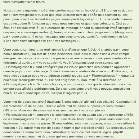
votre navigation sur le forum.
Nous pouvons également créer des cookies externes au logiciel phpBB tout en naviguant
sur « Fibromyalgiesos.fr », bien que ceux-ci soient hors de portée du document qui est
prévu pour couvrir seulement les pages créées par le logiciel phpBB. La seconde manière
est de récupérer l’information que vous nous envoyez et que nous collectons. Ceci peut
être, et n’est pas limité à : la publication de message en tant qu’utilisateur invité (désignée
ci-après par « messages invités »), l’enregistrement sur « Fibromyalgiesos.fr » (désignée ici
par « votre compte ») et les messages que vous envoyez après l’enregistrement et lors
d’une connexion (désignés ici par « vos messages »).
Votre compte contiendra au minimum un identifiant unique (désigné ci-après par « votre
nom d’utilisateur »), un mot de passe personnel utilisé pour la connexion à votre compte
(désigné ci-après par « votre mot de passe »), et une adresse courriel personnelle valide
(désignée ci-après par « votre courriel »). Vos informations pour votre compte sur
« Fibromyalgiesos.fr » sont protégées par les lois de protection des données applicables
dans le pays qui nous héberge. Toute information en-dehors de votre nom d’utilisateur, de
votre mot de passe et de votre adresse courriel requise par « Fibromyalgiesos.fr » durant la
procédure d’enregistrement, qu’elle soit obligatoire ou non, reste à la discrétion de
« Fibromyalgiesos.fr ». Dans tous les cas, vous pouvez choisir quelle information de votre
compte sera affichée publiquement. De plus, dans votre profil, vous pouvez souscrire ou
non à l’envoi automatique de courriel par le logiciel phpBB.
Votre mot de passe est crypté (hashage à sens unique) afin qu’il soit sécurisé. Cependant, il
est recommandé de ne pas utiliser le même mot de passe sur plusieurs sites Internet
différents. Votre mot de passe est le moyen d’accès à votre compte sur
« Fibromyalgiesos.fr », conservez-le soigneusement et en aucun cas une personne affiliée
de « Fibromyalgiesos.fr », de phpBB ou une d’une tierce partie ne peut vous demander
légitimement votre mot de passe. Si vous oubliez votre mot de passe, vous pouvez utiliser la
fonction « J’ai oublié mon mot de passe » fournie par le logiciel phpBB. Ce processus vous
demandera de fournir votre nom d’utilisateur et votre courriel, alors le logiciel phpBB
générera un nouveau mot de passe qui vous permettra de vous reconnecter.