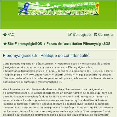
FAQ
S’enregistrer
Connexion
Site FibromyalgieSOS
Forum de l'association FibromyalgieSOS
Fibromyalgiesos.fr - Politique de confidentialité
Cette politique explique en détail comment « Fibromyalgiesos.fr » et ses sociétés affiliées
(désignés ci-après par « nous », « notre », « nos », « Fibromyalgiesos.fr »,
« https://forum.fibromyalgiesos.fr ») et phpBB (désigné ci-après par « ils », « eux », « leur »,
« logiciel phpBB », « www.phpbb.com », « phpBB Limited », « Équipes phpBB ») utilisent
n’importe quelle information collectée pendant n’importe quelle session d’utilisation de votre
part (désignée ci-après par « vos informations »).
Vos informations sont collectées de deux manières. Premièrement, en naviguant sur
« Fibromyalgiesos.fr », le logiciel phpBB créera un certain nombre de cookies, qui sont des
petits fichiers textes téléchargés dans les fichiers temporaires du navigateur Internet de
votre ordinateur. Les deux premiers cookies ne contiennent qu’un identifiant utilisateur
(désigné ci-après par « user-id ») et un identifiant de session invité (désigné ci-après par
« session-id »), qui vous sont automatiquement assignés par le logiciel phpBB. Un troisième
cookie sera créé une fois que vous naviguerez sur les sujets de « Fibromyalgiesos.fr » et
est utilisé pour stocker les informations sur les sujets que vous avez lus, ce qui améliore