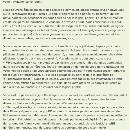
votre navigation sur le forum.
Nous pouvons également créer des cookies externes au logiciel phpBB tout en naviguant
sur « Fibromyalgiesos.fr », bien que ceux-ci soient hors de portée du document qui est
prévu pour couvrir seulement les pages créées par le logiciel phpBB. La seconde manière
est de récupérer l’information que vous nous envoyez et que nous collectons. Ceci peut
être, et n’est pas limité à : la publication de message en tant qu’utilisateur invité (désignée
ci-après par « messages invités »), l’enregistrement sur « Fibromyalgiesos.fr » (désignée ici
par « votre compte ») et les messages que vous envoyez après l’enregistrement et lors
d’une connexion (désignés ici par « vos messages »).
Votre compte contiendra au minimum un identifiant unique (désigné ci-après par « votre
nom d’utilisateur »), un mot de passe personnel utilisé pour la connexion à votre compte
(désigné ci-après par « votre mot de passe »), et une adresse courriel personnelle valide
(désignée ci-après par « votre courriel »). Vos informations pour votre compte sur
« Fibromyalgiesos.fr » sont protégées par les lois de protection des données applicables
dans le pays qui nous héberge. Toute information en-dehors de votre nom d’utilisateur, de
votre mot de passe et de votre adresse courriel requise par « Fibromyalgiesos.fr » durant la
procédure d’enregistrement, qu’elle soit obligatoire ou non, reste à la discrétion de
« Fibromyalgiesos.fr ». Dans tous les cas, vous pouvez choisir quelle information de votre
compte sera affichée publiquement. De plus, dans votre profil, vous pouvez souscrire ou
non à l’envoi automatique de courriel par le logiciel phpBB.
Votre mot de passe est crypté (hashage à sens unique) afin qu’il soit sécurisé. Cependant, il
est recommandé de ne pas utiliser le même mot de passe sur plusieurs sites Internet
différents. Votre mot de passe est le moyen d’accès à votre compte sur
« Fibromyalgiesos.fr », conservez-le soigneusement et en aucun cas une personne affiliée
de « Fibromyalgiesos.fr », de phpBB ou une d’une tierce partie ne peut vous demander
légitimement votre mot de passe. Si vous oubliez votre mot de passe, vous pouvez utiliser la
fonction « J’ai oublié mon mot de passe » fournie par le logiciel phpBB. Ce processus vous
demandera de fournir votre nom d’utilisateur et votre courriel, alors le logiciel phpBB
générera un nouveau mot de passe qui vous permettra de vous reconnecter.