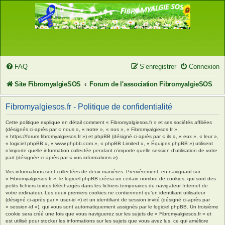
FAQ
S’enregistrer
Connexion
Site FibromyalgieSOS
Forum de l'association FibromyalgieSOS
Fibromyalgiesos.fr - Politique de confidentialité
Cette politique explique en détail comment « Fibromyalgiesos.fr » et ses sociétés affiliées
(désignés ci-après par « nous », « notre », « nos », « Fibromyalgiesos.fr »,
« https://forum.fibromyalgiesos.fr ») et phpBB (désigné ci-après par « ils », « eux », « leur »,
« logiciel phpBB », « www.phpbb.com », « phpBB Limited », « Équipes phpBB ») utilisent
n’importe quelle information collectée pendant n’importe quelle session d’utilisation de votre
part (désignée ci-après par « vos informations »).
Vos informations sont collectées de deux manières. Premièrement, en naviguant sur
« Fibromyalgiesos.fr », le logiciel phpBB créera un certain nombre de cookies, qui sont des
petits fichiers textes téléchargés dans les fichiers temporaires du navigateur Internet de
votre ordinateur. Les deux premiers cookies ne contiennent qu’un identifiant utilisateur
(désigné ci-après par « user-id ») et un identifiant de session invité (désigné ci-après par
« session-id »), qui vous sont automatiquement assignés par le logiciel phpBB. Un troisième
cookie sera créé une fois que vous naviguerez sur les sujets de « Fibromyalgiesos.fr » et
est utilisé pour stocker les informations sur les sujets que vous avez lus, ce qui améliore