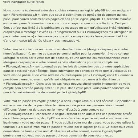
votre navigation sur le forum.
Nous pouvons également créer des cookies externes au logiciel phpBB tout en naviguant
sur « Fibromyalgiesos.fr », bien que ceux-ci soient hors de portée du document qui est
prévu pour couvrir seulement les pages créées par le logiciel phpBB. La seconde manière
est de récupérer l’information que vous nous envoyez et que nous collectons. Ceci peut
être, et n’est pas limité à : la publication de message en tant qu’utilisateur invité (désignée
ci-après par « messages invités »), l’enregistrement sur « Fibromyalgiesos.fr » (désignée ici
par « votre compte ») et les messages que vous envoyez après l’enregistrement et lors
d’une connexion (désignés ici par « vos messages »).
Votre compte contiendra au minimum un identifiant unique (désigné ci-après par « votre
nom d’utilisateur »), un mot de passe personnel utilisé pour la connexion à votre compte
(désigné ci-après par « votre mot de passe »), et une adresse courriel personnelle valide
(désignée ci-après par « votre courriel »). Vos informations pour votre compte sur
« Fibromyalgiesos.fr » sont protégées par les lois de protection des données applicables
dans le pays qui nous héberge. Toute information en-dehors de votre nom d’utilisateur, de
votre mot de passe et de votre adresse courriel requise par « Fibromyalgiesos.fr » durant la
procédure d’enregistrement, qu’elle soit obligatoire ou non, reste à la discrétion de
« Fibromyalgiesos.fr ». Dans tous les cas, vous pouvez choisir quelle information de votre
compte sera affichée publiquement. De plus, dans votre profil, vous pouvez souscrire ou
non à l’envoi automatique de courriel par le logiciel phpBB.
Votre mot de passe est crypté (hashage à sens unique) afin qu’il soit sécurisé. Cependant, il
est recommandé de ne pas utiliser le même mot de passe sur plusieurs sites Internet
différents. Votre mot de passe est le moyen d’accès à votre compte sur
« Fibromyalgiesos.fr », conservez-le soigneusement et en aucun cas une personne affiliée
de « Fibromyalgiesos.fr », de phpBB ou une d’une tierce partie ne peut vous demander
légitimement votre mot de passe. Si vous oubliez votre mot de passe, vous pouvez utiliser la
fonction « J’ai oublié mon mot de passe » fournie par le logiciel phpBB. Ce processus vous
demandera de fournir votre nom d’utilisateur et votre courriel, alors le logiciel phpBB
générera un nouveau mot de passe qui vous permettra de vous reconnecter.