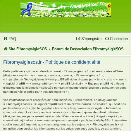
FAQ
S’enregistrer
Connexion
Site FibromyalgieSOS
Forum de l'association FibromyalgieSOS
Fibromyalgiesos.fr - Politique de confidentialité
Cette politique explique en détail comment « Fibromyalgiesos.fr » et ses sociétés affiliées
(désignés ci-après par « nous », « notre », « nos », « Fibromyalgiesos.fr »,
« https://forum.fibromyalgiesos.fr ») et phpBB (désigné ci-après par « ils », « eux », « leur »,
« logiciel phpBB », « www.phpbb.com », « phpBB Limited », « Équipes phpBB ») utilisent
n’importe quelle information collectée pendant n’importe quelle session d’utilisation de votre
part (désignée ci-après par « vos informations »).
Vos informations sont collectées de deux manières. Premièrement, en naviguant sur
« Fibromyalgiesos.fr », le logiciel phpBB créera un certain nombre de cookies, qui sont des
petits fichiers textes téléchargés dans les fichiers temporaires du navigateur Internet de
votre ordinateur. Les deux premiers cookies ne contiennent qu’un identifiant utilisateur
(désigné ci-après par « user-id ») et un identifiant de session invité (désigné ci-après par
« session-id »), qui vous sont automatiquement assignés par le logiciel phpBB. Un troisième
cookie sera créé une fois que vous naviguerez sur les sujets de « Fibromyalgiesos.fr » et
est utilisé pour stocker les informations sur les sujets que vous avez lus, ce qui améliore