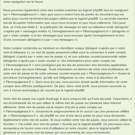
votre navigation sur le forum.
Nous pouvons également créer des cookies externes au logiciel phpBB tout en naviguant
sur « Fibromyalgiesos.fr », bien que ceux-ci soient hors de portée du document qui est
prévu pour couvrir seulement les pages créées par le logiciel phpBB. La seconde manière
est de récupérer l’information que vous nous envoyez et que nous collectons. Ceci peut
être, et n’est pas limité à : la publication de message en tant qu’utilisateur invité (désignée
ci-après par « messages invités »), l’enregistrement sur « Fibromyalgiesos.fr » (désignée ici
par « votre compte ») et les messages que vous envoyez après l’enregistrement et lors
d’une connexion (désignés ici par « vos messages »).
Votre compte contiendra au minimum un identifiant unique (désigné ci-après par « votre
nom d’utilisateur »), un mot de passe personnel utilisé pour la connexion à votre compte
(désigné ci-après par « votre mot de passe »), et une adresse courriel personnelle valide
(désignée ci-après par « votre courriel »). Vos informations pour votre compte sur
« Fibromyalgiesos.fr » sont protégées par les lois de protection des données applicables
dans le pays qui nous héberge. Toute information en-dehors de votre nom d’utilisateur, de
votre mot de passe et de votre adresse courriel requise par « Fibromyalgiesos.fr » durant la
procédure d’enregistrement, qu’elle soit obligatoire ou non, reste à la discrétion de
« Fibromyalgiesos.fr ». Dans tous les cas, vous pouvez choisir quelle information de votre
compte sera affichée publiquement. De plus, dans votre profil, vous pouvez souscrire ou
non à l’envoi automatique de courriel par le logiciel phpBB.
Votre mot de passe est crypté (hashage à sens unique) afin qu’il soit sécurisé. Cependant, il
est recommandé de ne pas utiliser le même mot de passe sur plusieurs sites Internet
différents. Votre mot de passe est le moyen d’accès à votre compte sur
« Fibromyalgiesos.fr », conservez-le soigneusement et en aucun cas une personne affiliée
de « Fibromyalgiesos.fr », de phpBB ou une d’une tierce partie ne peut vous demander
légitimement votre mot de passe. Si vous oubliez votre mot de passe, vous pouvez utiliser la
fonction « J’ai oublié mon mot de passe » fournie par le logiciel phpBB. Ce processus vous
demandera de fournir votre nom d’utilisateur et votre courriel, alors le logiciel phpBB
générera un nouveau mot de passe qui vous permettra de vous reconnecter.