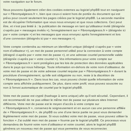
votre navigation sur le forum.
Nous pouvons également créer des cookies externes au logiciel phpBB tout en naviguant
sur « Fibromyalgiesos.fr », bien que ceux-ci soient hors de portée du document qui est
prévu pour couvrir seulement les pages créées par le logiciel phpBB. La seconde manière
est de récupérer l’information que vous nous envoyez et que nous collectons. Ceci peut
être, et n’est pas limité à : la publication de message en tant qu’utilisateur invité (désignée
ci-après par « messages invités »), l’enregistrement sur « Fibromyalgiesos.fr » (désignée ici
par « votre compte ») et les messages que vous envoyez après l’enregistrement et lors
d’une connexion (désignés ici par « vos messages »).
Votre compte contiendra au minimum un identifiant unique (désigné ci-après par « votre
nom d’utilisateur »), un mot de passe personnel utilisé pour la connexion à votre compte
(désigné ci-après par « votre mot de passe »), et une adresse courriel personnelle valide
(désignée ci-après par « votre courriel »). Vos informations pour votre compte sur
« Fibromyalgiesos.fr » sont protégées par les lois de protection des données applicables
dans le pays qui nous héberge. Toute information en-dehors de votre nom d’utilisateur, de
votre mot de passe et de votre adresse courriel requise par « Fibromyalgiesos.fr » durant la
procédure d’enregistrement, qu’elle soit obligatoire ou non, reste à la discrétion de
« Fibromyalgiesos.fr ». Dans tous les cas, vous pouvez choisir quelle information de votre
compte sera affichée publiquement. De plus, dans votre profil, vous pouvez souscrire ou
non à l’envoi automatique de courriel par le logiciel phpBB.
Votre mot de passe est crypté (hashage à sens unique) afin qu’il soit sécurisé. Cependant, il
est recommandé de ne pas utiliser le même mot de passe sur plusieurs sites Internet
différents. Votre mot de passe est le moyen d’accès à votre compte sur
« Fibromyalgiesos.fr », conservez-le soigneusement et en aucun cas une personne affiliée
de « Fibromyalgiesos.fr », de phpBB ou une d’une tierce partie ne peut vous demander
légitimement votre mot de passe. Si vous oubliez votre mot de passe, vous pouvez utiliser la
fonction « J’ai oublié mon mot de passe » fournie par le logiciel phpBB. Ce processus vous
demandera de fournir votre nom d’utilisateur et votre courriel, alors le logiciel phpBB
générera un nouveau mot de passe qui vous permettra de vous reconnecter.