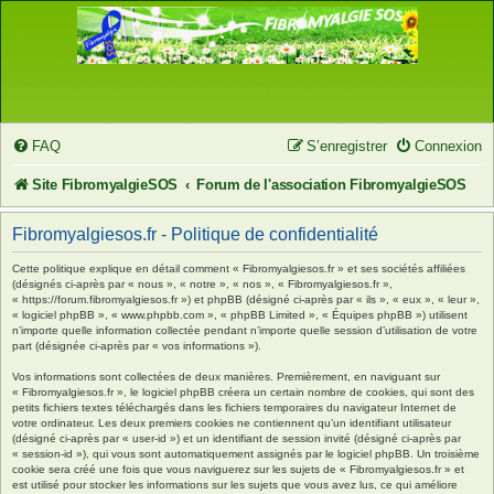
FAQ
S’enregistrer
Connexion
Site FibromyalgieSOS
Forum de l'association FibromyalgieSOS
Fibromyalgiesos.fr - Politique de confidentialité
Cette politique explique en détail comment « Fibromyalgiesos.fr » et ses sociétés affiliées
(désignés ci-après par « nous », « notre », « nos », « Fibromyalgiesos.fr »,
« https://forum.fibromyalgiesos.fr ») et phpBB (désigné ci-après par « ils », « eux », « leur »,
« logiciel phpBB », « www.phpbb.com », « phpBB Limited », « Équipes phpBB ») utilisent
n’importe quelle information collectée pendant n’importe quelle session d’utilisation de votre
part (désignée ci-après par « vos informations »).
Vos informations sont collectées de deux manières. Premièrement, en naviguant sur
« Fibromyalgiesos.fr », le logiciel phpBB créera un certain nombre de cookies, qui sont des
petits fichiers textes téléchargés dans les fichiers temporaires du navigateur Internet de
votre ordinateur. Les deux premiers cookies ne contiennent qu’un identifiant utilisateur
(désigné ci-après par « user-id ») et un identifiant de session invité (désigné ci-après par
« session-id »), qui vous sont automatiquement assignés par le logiciel phpBB. Un troisième
cookie sera créé une fois que vous naviguerez sur les sujets de « Fibromyalgiesos.fr » et
est utilisé pour stocker les informations sur les sujets que vous avez lus, ce qui améliore