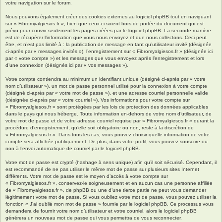
votre navigation sur le forum.
Nous pouvons également créer des cookies externes au logiciel phpBB tout en naviguant
sur « Fibromyalgiesos.fr », bien que ceux-ci soient hors de portée du document qui est
prévu pour couvrir seulement les pages créées par le logiciel phpBB. La seconde manière
est de récupérer l’information que vous nous envoyez et que nous collectons. Ceci peut
être, et n’est pas limité à : la publication de message en tant qu’utilisateur invité (désignée
ci-après par « messages invités »), l’enregistrement sur « Fibromyalgiesos.fr » (désignée ici
par « votre compte ») et les messages que vous envoyez après l’enregistrement et lors
d’une connexion (désignés ici par « vos messages »).
Votre compte contiendra au minimum un identifiant unique (désigné ci-après par « votre
nom d’utilisateur »), un mot de passe personnel utilisé pour la connexion à votre compte
(désigné ci-après par « votre mot de passe »), et une adresse courriel personnelle valide
(désignée ci-après par « votre courriel »). Vos informations pour votre compte sur
« Fibromyalgiesos.fr » sont protégées par les lois de protection des données applicables
dans le pays qui nous héberge. Toute information en-dehors de votre nom d’utilisateur, de
votre mot de passe et de votre adresse courriel requise par « Fibromyalgiesos.fr » durant la
procédure d’enregistrement, qu’elle soit obligatoire ou non, reste à la discrétion de
« Fibromyalgiesos.fr ». Dans tous les cas, vous pouvez choisir quelle information de votre
compte sera affichée publiquement. De plus, dans votre profil, vous pouvez souscrire ou
non à l’envoi automatique de courriel par le logiciel phpBB.
Votre mot de passe est crypté (hashage à sens unique) afin qu’il soit sécurisé. Cependant, il
est recommandé de ne pas utiliser le même mot de passe sur plusieurs sites Internet
différents. Votre mot de passe est le moyen d’accès à votre compte sur
« Fibromyalgiesos.fr », conservez-le soigneusement et en aucun cas une personne affiliée
de « Fibromyalgiesos.fr », de phpBB ou une d’une tierce partie ne peut vous demander
légitimement votre mot de passe. Si vous oubliez votre mot de passe, vous pouvez utiliser la
fonction « J’ai oublié mon mot de passe » fournie par le logiciel phpBB. Ce processus vous
demandera de fournir votre nom d’utilisateur et votre courriel, alors le logiciel phpBB
générera un nouveau mot de passe qui vous permettra de vous reconnecter.