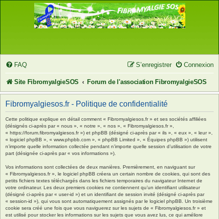
FAQ
S’enregistrer
Connexion
Site FibromyalgieSOS
Forum de l'association FibromyalgieSOS
Fibromyalgiesos.fr - Politique de confidentialité
Cette politique explique en détail comment « Fibromyalgiesos.fr » et ses sociétés affiliées
(désignés ci-après par « nous », « notre », « nos », « Fibromyalgiesos.fr »,
« https://forum.fibromyalgiesos.fr ») et phpBB (désigné ci-après par « ils », « eux », « leur »,
« logiciel phpBB », « www.phpbb.com », « phpBB Limited », « Équipes phpBB ») utilisent
n’importe quelle information collectée pendant n’importe quelle session d’utilisation de votre
part (désignée ci-après par « vos informations »).
Vos informations sont collectées de deux manières. Premièrement, en naviguant sur
« Fibromyalgiesos.fr », le logiciel phpBB créera un certain nombre de cookies, qui sont des
petits fichiers textes téléchargés dans les fichiers temporaires du navigateur Internet de
votre ordinateur. Les deux premiers cookies ne contiennent qu’un identifiant utilisateur
(désigné ci-après par « user-id ») et un identifiant de session invité (désigné ci-après par
« session-id »), qui vous sont automatiquement assignés par le logiciel phpBB. Un troisième
cookie sera créé une fois que vous naviguerez sur les sujets de « Fibromyalgiesos.fr » et
est utilisé pour stocker les informations sur les sujets que vous avez lus, ce qui améliore