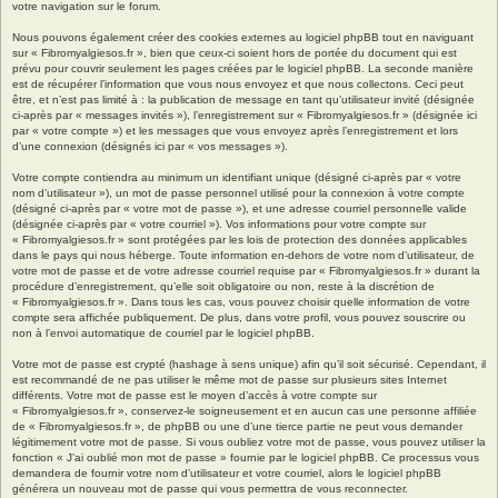
votre navigation sur le forum.
Nous pouvons également créer des cookies externes au logiciel phpBB tout en naviguant
sur « Fibromyalgiesos.fr », bien que ceux-ci soient hors de portée du document qui est
prévu pour couvrir seulement les pages créées par le logiciel phpBB. La seconde manière
est de récupérer l’information que vous nous envoyez et que nous collectons. Ceci peut
être, et n’est pas limité à : la publication de message en tant qu’utilisateur invité (désignée
ci-après par « messages invités »), l’enregistrement sur « Fibromyalgiesos.fr » (désignée ici
par « votre compte ») et les messages que vous envoyez après l’enregistrement et lors
d’une connexion (désignés ici par « vos messages »).
Votre compte contiendra au minimum un identifiant unique (désigné ci-après par « votre
nom d’utilisateur »), un mot de passe personnel utilisé pour la connexion à votre compte
(désigné ci-après par « votre mot de passe »), et une adresse courriel personnelle valide
(désignée ci-après par « votre courriel »). Vos informations pour votre compte sur
« Fibromyalgiesos.fr » sont protégées par les lois de protection des données applicables
dans le pays qui nous héberge. Toute information en-dehors de votre nom d’utilisateur, de
votre mot de passe et de votre adresse courriel requise par « Fibromyalgiesos.fr » durant la
procédure d’enregistrement, qu’elle soit obligatoire ou non, reste à la discrétion de
« Fibromyalgiesos.fr ». Dans tous les cas, vous pouvez choisir quelle information de votre
compte sera affichée publiquement. De plus, dans votre profil, vous pouvez souscrire ou
non à l’envoi automatique de courriel par le logiciel phpBB.
Votre mot de passe est crypté (hashage à sens unique) afin qu’il soit sécurisé. Cependant, il
est recommandé de ne pas utiliser le même mot de passe sur plusieurs sites Internet
différents. Votre mot de passe est le moyen d’accès à votre compte sur
« Fibromyalgiesos.fr », conservez-le soigneusement et en aucun cas une personne affiliée
de « Fibromyalgiesos.fr », de phpBB ou une d’une tierce partie ne peut vous demander
légitimement votre mot de passe. Si vous oubliez votre mot de passe, vous pouvez utiliser la
fonction « J’ai oublié mon mot de passe » fournie par le logiciel phpBB. Ce processus vous
demandera de fournir votre nom d’utilisateur et votre courriel, alors le logiciel phpBB
générera un nouveau mot de passe qui vous permettra de vous reconnecter.