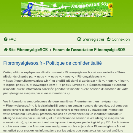
FAQ
S’enregistrer
Connexion
Site FibromyalgieSOS
Forum de l'association FibromyalgieSOS
Fibromyalgiesos.fr - Politique de confidentialité
Cette politique explique en détail comment « Fibromyalgiesos.fr » et ses sociétés affiliées
(désignés ci-après par « nous », « notre », « nos », « Fibromyalgiesos.fr »,
« https://forum.fibromyalgiesos.fr ») et phpBB (désigné ci-après par « ils », « eux », « leur »,
« logiciel phpBB », « www.phpbb.com », « phpBB Limited », « Équipes phpBB ») utilisent
n’importe quelle information collectée pendant n’importe quelle session d’utilisation de votre
part (désignée ci-après par « vos informations »).
Vos informations sont collectées de deux manières. Premièrement, en naviguant sur
« Fibromyalgiesos.fr », le logiciel phpBB créera un certain nombre de cookies, qui sont des
petits fichiers textes téléchargés dans les fichiers temporaires du navigateur Internet de
votre ordinateur. Les deux premiers cookies ne contiennent qu’un identifiant utilisateur
(désigné ci-après par « user-id ») et un identifiant de session invité (désigné ci-après par
« session-id »), qui vous sont automatiquement assignés par le logiciel phpBB. Un troisième
cookie sera créé une fois que vous naviguerez sur les sujets de « Fibromyalgiesos.fr » et
est utilisé pour stocker les informations sur les sujets que vous avez lus, ce qui améliore