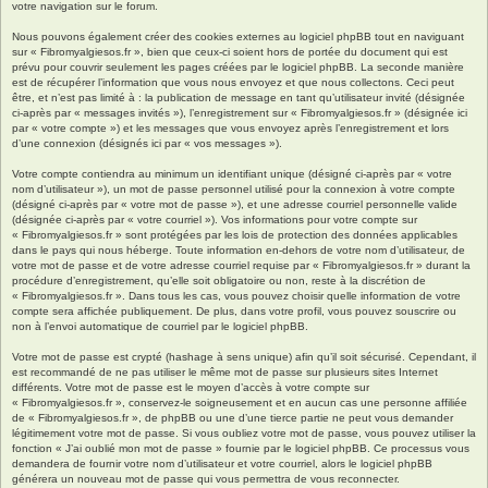
votre navigation sur le forum.
Nous pouvons également créer des cookies externes au logiciel phpBB tout en naviguant
sur « Fibromyalgiesos.fr », bien que ceux-ci soient hors de portée du document qui est
prévu pour couvrir seulement les pages créées par le logiciel phpBB. La seconde manière
est de récupérer l’information que vous nous envoyez et que nous collectons. Ceci peut
être, et n’est pas limité à : la publication de message en tant qu’utilisateur invité (désignée
ci-après par « messages invités »), l’enregistrement sur « Fibromyalgiesos.fr » (désignée ici
par « votre compte ») et les messages que vous envoyez après l’enregistrement et lors
d’une connexion (désignés ici par « vos messages »).
Votre compte contiendra au minimum un identifiant unique (désigné ci-après par « votre
nom d’utilisateur »), un mot de passe personnel utilisé pour la connexion à votre compte
(désigné ci-après par « votre mot de passe »), et une adresse courriel personnelle valide
(désignée ci-après par « votre courriel »). Vos informations pour votre compte sur
« Fibromyalgiesos.fr » sont protégées par les lois de protection des données applicables
dans le pays qui nous héberge. Toute information en-dehors de votre nom d’utilisateur, de
votre mot de passe et de votre adresse courriel requise par « Fibromyalgiesos.fr » durant la
procédure d’enregistrement, qu’elle soit obligatoire ou non, reste à la discrétion de
« Fibromyalgiesos.fr ». Dans tous les cas, vous pouvez choisir quelle information de votre
compte sera affichée publiquement. De plus, dans votre profil, vous pouvez souscrire ou
non à l’envoi automatique de courriel par le logiciel phpBB.
Votre mot de passe est crypté (hashage à sens unique) afin qu’il soit sécurisé. Cependant, il
est recommandé de ne pas utiliser le même mot de passe sur plusieurs sites Internet
différents. Votre mot de passe est le moyen d’accès à votre compte sur
« Fibromyalgiesos.fr », conservez-le soigneusement et en aucun cas une personne affiliée
de « Fibromyalgiesos.fr », de phpBB ou une d’une tierce partie ne peut vous demander
légitimement votre mot de passe. Si vous oubliez votre mot de passe, vous pouvez utiliser la
fonction « J’ai oublié mon mot de passe » fournie par le logiciel phpBB. Ce processus vous
demandera de fournir votre nom d’utilisateur et votre courriel, alors le logiciel phpBB
générera un nouveau mot de passe qui vous permettra de vous reconnecter.