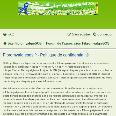
FAQ
S’enregistrer
Connexion
Site FibromyalgieSOS
Forum de l'association FibromyalgieSOS
Fibromyalgiesos.fr - Politique de confidentialité
Cette politique explique en détail comment « Fibromyalgiesos.fr » et ses sociétés affiliées
(désignés ci-après par « nous », « notre », « nos », « Fibromyalgiesos.fr »,
« https://forum.fibromyalgiesos.fr ») et phpBB (désigné ci-après par « ils », « eux », « leur »,
« logiciel phpBB », « www.phpbb.com », « phpBB Limited », « Équipes phpBB ») utilisent
n’importe quelle information collectée pendant n’importe quelle session d’utilisation de votre
part (désignée ci-après par « vos informations »).
Vos informations sont collectées de deux manières. Premièrement, en naviguant sur
« Fibromyalgiesos.fr », le logiciel phpBB créera un certain nombre de cookies, qui sont des
petits fichiers textes téléchargés dans les fichiers temporaires du navigateur Internet de
votre ordinateur. Les deux premiers cookies ne contiennent qu’un identifiant utilisateur
(désigné ci-après par « user-id ») et un identifiant de session invité (désigné ci-après par
« session-id »), qui vous sont automatiquement assignés par le logiciel phpBB. Un troisième
cookie sera créé une fois que vous naviguerez sur les sujets de « Fibromyalgiesos.fr » et
est utilisé pour stocker les informations sur les sujets que vous avez lus, ce qui améliore