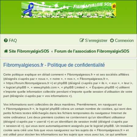
FAQ
S’enregistrer
Connexion
Site FibromyalgieSOS
Forum de l'association FibromyalgieSOS
Fibromyalgiesos.fr - Politique de confidentialité
Cette politique explique en détail comment « Fibromyalgiesos.fr » et ses sociétés affiliées
(désignés ci-après par « nous », « notre », « nos », « Fibromyalgiesos.fr »,
« https://forum.fibromyalgiesos.fr ») et phpBB (désigné ci-après par « ils », « eux », « leur »,
« logiciel phpBB », « www.phpbb.com », « phpBB Limited », « Équipes phpBB ») utilisent
n’importe quelle information collectée pendant n’importe quelle session d’utilisation de votre
part (désignée ci-après par « vos informations »).
Vos informations sont collectées de deux manières. Premièrement, en naviguant sur
« Fibromyalgiesos.fr », le logiciel phpBB créera un certain nombre de cookies, qui sont des
petits fichiers textes téléchargés dans les fichiers temporaires du navigateur Internet de
votre ordinateur. Les deux premiers cookies ne contiennent qu’un identifiant utilisateur
(désigné ci-après par « user-id ») et un identifiant de session invité (désigné ci-après par
« session-id »), qui vous sont automatiquement assignés par le logiciel phpBB. Un troisième
cookie sera créé une fois que vous naviguerez sur les sujets de « Fibromyalgiesos.fr » et
est utilisé pour stocker les informations sur les sujets que vous avez lus, ce qui améliore