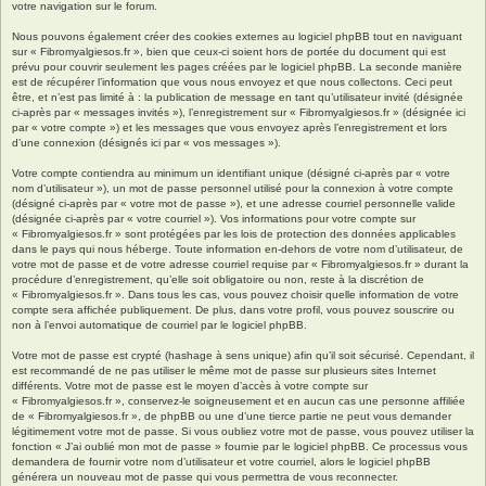
votre navigation sur le forum.
Nous pouvons également créer des cookies externes au logiciel phpBB tout en naviguant
sur « Fibromyalgiesos.fr », bien que ceux-ci soient hors de portée du document qui est
prévu pour couvrir seulement les pages créées par le logiciel phpBB. La seconde manière
est de récupérer l’information que vous nous envoyez et que nous collectons. Ceci peut
être, et n’est pas limité à : la publication de message en tant qu’utilisateur invité (désignée
ci-après par « messages invités »), l’enregistrement sur « Fibromyalgiesos.fr » (désignée ici
par « votre compte ») et les messages que vous envoyez après l’enregistrement et lors
d’une connexion (désignés ici par « vos messages »).
Votre compte contiendra au minimum un identifiant unique (désigné ci-après par « votre
nom d’utilisateur »), un mot de passe personnel utilisé pour la connexion à votre compte
(désigné ci-après par « votre mot de passe »), et une adresse courriel personnelle valide
(désignée ci-après par « votre courriel »). Vos informations pour votre compte sur
« Fibromyalgiesos.fr » sont protégées par les lois de protection des données applicables
dans le pays qui nous héberge. Toute information en-dehors de votre nom d’utilisateur, de
votre mot de passe et de votre adresse courriel requise par « Fibromyalgiesos.fr » durant la
procédure d’enregistrement, qu’elle soit obligatoire ou non, reste à la discrétion de
« Fibromyalgiesos.fr ». Dans tous les cas, vous pouvez choisir quelle information de votre
compte sera affichée publiquement. De plus, dans votre profil, vous pouvez souscrire ou
non à l’envoi automatique de courriel par le logiciel phpBB.
Votre mot de passe est crypté (hashage à sens unique) afin qu’il soit sécurisé. Cependant, il
est recommandé de ne pas utiliser le même mot de passe sur plusieurs sites Internet
différents. Votre mot de passe est le moyen d’accès à votre compte sur
« Fibromyalgiesos.fr », conservez-le soigneusement et en aucun cas une personne affiliée
de « Fibromyalgiesos.fr », de phpBB ou une d’une tierce partie ne peut vous demander
légitimement votre mot de passe. Si vous oubliez votre mot de passe, vous pouvez utiliser la
fonction « J’ai oublié mon mot de passe » fournie par le logiciel phpBB. Ce processus vous
demandera de fournir votre nom d’utilisateur et votre courriel, alors le logiciel phpBB
générera un nouveau mot de passe qui vous permettra de vous reconnecter.