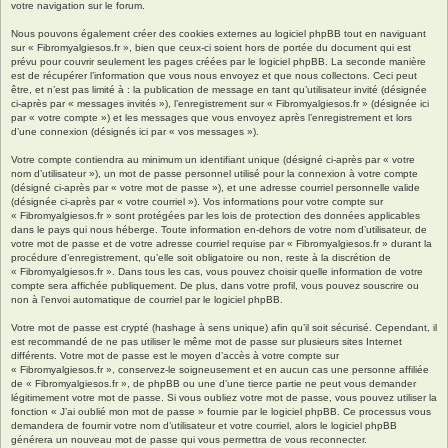
votre navigation sur le forum.
Nous pouvons également créer des cookies externes au logiciel phpBB tout en naviguant
sur « Fibromyalgiesos.fr », bien que ceux-ci soient hors de portée du document qui est
prévu pour couvrir seulement les pages créées par le logiciel phpBB. La seconde manière
est de récupérer l’information que vous nous envoyez et que nous collectons. Ceci peut
être, et n’est pas limité à : la publication de message en tant qu’utilisateur invité (désignée
ci-après par « messages invités »), l’enregistrement sur « Fibromyalgiesos.fr » (désignée ici
par « votre compte ») et les messages que vous envoyez après l’enregistrement et lors
d’une connexion (désignés ici par « vos messages »).
Votre compte contiendra au minimum un identifiant unique (désigné ci-après par « votre
nom d’utilisateur »), un mot de passe personnel utilisé pour la connexion à votre compte
(désigné ci-après par « votre mot de passe »), et une adresse courriel personnelle valide
(désignée ci-après par « votre courriel »). Vos informations pour votre compte sur
« Fibromyalgiesos.fr » sont protégées par les lois de protection des données applicables
dans le pays qui nous héberge. Toute information en-dehors de votre nom d’utilisateur, de
votre mot de passe et de votre adresse courriel requise par « Fibromyalgiesos.fr » durant la
procédure d’enregistrement, qu’elle soit obligatoire ou non, reste à la discrétion de
« Fibromyalgiesos.fr ». Dans tous les cas, vous pouvez choisir quelle information de votre
compte sera affichée publiquement. De plus, dans votre profil, vous pouvez souscrire ou
non à l’envoi automatique de courriel par le logiciel phpBB.
Votre mot de passe est crypté (hashage à sens unique) afin qu’il soit sécurisé. Cependant, il
est recommandé de ne pas utiliser le même mot de passe sur plusieurs sites Internet
différents. Votre mot de passe est le moyen d’accès à votre compte sur
« Fibromyalgiesos.fr », conservez-le soigneusement et en aucun cas une personne affiliée
de « Fibromyalgiesos.fr », de phpBB ou une d’une tierce partie ne peut vous demander
légitimement votre mot de passe. Si vous oubliez votre mot de passe, vous pouvez utiliser la
fonction « J’ai oublié mon mot de passe » fournie par le logiciel phpBB. Ce processus vous
demandera de fournir votre nom d’utilisateur et votre courriel, alors le logiciel phpBB
générera un nouveau mot de passe qui vous permettra de vous reconnecter.