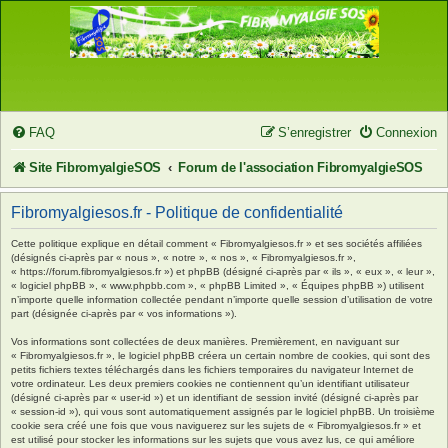
FAQ
S’enregistrer
Connexion
Site FibromyalgieSOS
Forum de l'association FibromyalgieSOS
Fibromyalgiesos.fr - Politique de confidentialité
Cette politique explique en détail comment « Fibromyalgiesos.fr » et ses sociétés affiliées
(désignés ci-après par « nous », « notre », « nos », « Fibromyalgiesos.fr »,
« https://forum.fibromyalgiesos.fr ») et phpBB (désigné ci-après par « ils », « eux », « leur »,
« logiciel phpBB », « www.phpbb.com », « phpBB Limited », « Équipes phpBB ») utilisent
n’importe quelle information collectée pendant n’importe quelle session d’utilisation de votre
part (désignée ci-après par « vos informations »).
Vos informations sont collectées de deux manières. Premièrement, en naviguant sur
« Fibromyalgiesos.fr », le logiciel phpBB créera un certain nombre de cookies, qui sont des
petits fichiers textes téléchargés dans les fichiers temporaires du navigateur Internet de
votre ordinateur. Les deux premiers cookies ne contiennent qu’un identifiant utilisateur
(désigné ci-après par « user-id ») et un identifiant de session invité (désigné ci-après par
« session-id »), qui vous sont automatiquement assignés par le logiciel phpBB. Un troisième
cookie sera créé une fois que vous naviguerez sur les sujets de « Fibromyalgiesos.fr » et
est utilisé pour stocker les informations sur les sujets que vous avez lus, ce qui améliore