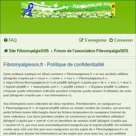
FAQ
S’enregistrer
Connexion
Site FibromyalgieSOS
Forum de l'association FibromyalgieSOS
Fibromyalgiesos.fr - Politique de confidentialité
Cette politique explique en détail comment « Fibromyalgiesos.fr » et ses sociétés affiliées
(désignés ci-après par « nous », « notre », « nos », « Fibromyalgiesos.fr »,
« https://forum.fibromyalgiesos.fr ») et phpBB (désigné ci-après par « ils », « eux », « leur »,
« logiciel phpBB », « www.phpbb.com », « phpBB Limited », « Équipes phpBB ») utilisent
n’importe quelle information collectée pendant n’importe quelle session d’utilisation de votre
part (désignée ci-après par « vos informations »).
Vos informations sont collectées de deux manières. Premièrement, en naviguant sur
« Fibromyalgiesos.fr », le logiciel phpBB créera un certain nombre de cookies, qui sont des
petits fichiers textes téléchargés dans les fichiers temporaires du navigateur Internet de
votre ordinateur. Les deux premiers cookies ne contiennent qu’un identifiant utilisateur
(désigné ci-après par « user-id ») et un identifiant de session invité (désigné ci-après par
« session-id »), qui vous sont automatiquement assignés par le logiciel phpBB. Un troisième
cookie sera créé une fois que vous naviguerez sur les sujets de « Fibromyalgiesos.fr » et
est utilisé pour stocker les informations sur les sujets que vous avez lus, ce qui améliore