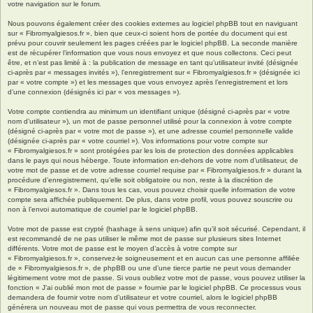
votre navigation sur le forum.
Nous pouvons également créer des cookies externes au logiciel phpBB tout en naviguant
sur « Fibromyalgiesos.fr », bien que ceux-ci soient hors de portée du document qui est
prévu pour couvrir seulement les pages créées par le logiciel phpBB. La seconde manière
est de récupérer l’information que vous nous envoyez et que nous collectons. Ceci peut
être, et n’est pas limité à : la publication de message en tant qu’utilisateur invité (désignée
ci-après par « messages invités »), l’enregistrement sur « Fibromyalgiesos.fr » (désignée ici
par « votre compte ») et les messages que vous envoyez après l’enregistrement et lors
d’une connexion (désignés ici par « vos messages »).
Votre compte contiendra au minimum un identifiant unique (désigné ci-après par « votre
nom d’utilisateur »), un mot de passe personnel utilisé pour la connexion à votre compte
(désigné ci-après par « votre mot de passe »), et une adresse courriel personnelle valide
(désignée ci-après par « votre courriel »). Vos informations pour votre compte sur
« Fibromyalgiesos.fr » sont protégées par les lois de protection des données applicables
dans le pays qui nous héberge. Toute information en-dehors de votre nom d’utilisateur, de
votre mot de passe et de votre adresse courriel requise par « Fibromyalgiesos.fr » durant la
procédure d’enregistrement, qu’elle soit obligatoire ou non, reste à la discrétion de
« Fibromyalgiesos.fr ». Dans tous les cas, vous pouvez choisir quelle information de votre
compte sera affichée publiquement. De plus, dans votre profil, vous pouvez souscrire ou
non à l’envoi automatique de courriel par le logiciel phpBB.
Votre mot de passe est crypté (hashage à sens unique) afin qu’il soit sécurisé. Cependant, il
est recommandé de ne pas utiliser le même mot de passe sur plusieurs sites Internet
différents. Votre mot de passe est le moyen d’accès à votre compte sur
« Fibromyalgiesos.fr », conservez-le soigneusement et en aucun cas une personne affiliée
de « Fibromyalgiesos.fr », de phpBB ou une d’une tierce partie ne peut vous demander
légitimement votre mot de passe. Si vous oubliez votre mot de passe, vous pouvez utiliser la
fonction « J’ai oublié mon mot de passe » fournie par le logiciel phpBB. Ce processus vous
demandera de fournir votre nom d’utilisateur et votre courriel, alors le logiciel phpBB
générera un nouveau mot de passe qui vous permettra de vous reconnecter.