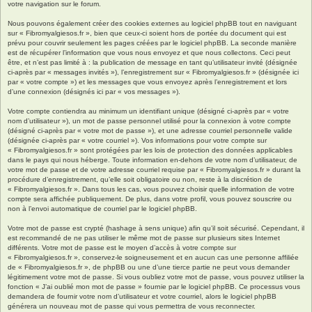
votre navigation sur le forum.
Nous pouvons également créer des cookies externes au logiciel phpBB tout en naviguant
sur « Fibromyalgiesos.fr », bien que ceux-ci soient hors de portée du document qui est
prévu pour couvrir seulement les pages créées par le logiciel phpBB. La seconde manière
est de récupérer l’information que vous nous envoyez et que nous collectons. Ceci peut
être, et n’est pas limité à : la publication de message en tant qu’utilisateur invité (désignée
ci-après par « messages invités »), l’enregistrement sur « Fibromyalgiesos.fr » (désignée ici
par « votre compte ») et les messages que vous envoyez après l’enregistrement et lors
d’une connexion (désignés ici par « vos messages »).
Votre compte contiendra au minimum un identifiant unique (désigné ci-après par « votre
nom d’utilisateur »), un mot de passe personnel utilisé pour la connexion à votre compte
(désigné ci-après par « votre mot de passe »), et une adresse courriel personnelle valide
(désignée ci-après par « votre courriel »). Vos informations pour votre compte sur
« Fibromyalgiesos.fr » sont protégées par les lois de protection des données applicables
dans le pays qui nous héberge. Toute information en-dehors de votre nom d’utilisateur, de
votre mot de passe et de votre adresse courriel requise par « Fibromyalgiesos.fr » durant la
procédure d’enregistrement, qu’elle soit obligatoire ou non, reste à la discrétion de
« Fibromyalgiesos.fr ». Dans tous les cas, vous pouvez choisir quelle information de votre
compte sera affichée publiquement. De plus, dans votre profil, vous pouvez souscrire ou
non à l’envoi automatique de courriel par le logiciel phpBB.
Votre mot de passe est crypté (hashage à sens unique) afin qu’il soit sécurisé. Cependant, il
est recommandé de ne pas utiliser le même mot de passe sur plusieurs sites Internet
différents. Votre mot de passe est le moyen d’accès à votre compte sur
« Fibromyalgiesos.fr », conservez-le soigneusement et en aucun cas une personne affiliée
de « Fibromyalgiesos.fr », de phpBB ou une d’une tierce partie ne peut vous demander
légitimement votre mot de passe. Si vous oubliez votre mot de passe, vous pouvez utiliser la
fonction « J’ai oublié mon mot de passe » fournie par le logiciel phpBB. Ce processus vous
demandera de fournir votre nom d’utilisateur et votre courriel, alors le logiciel phpBB
générera un nouveau mot de passe qui vous permettra de vous reconnecter.