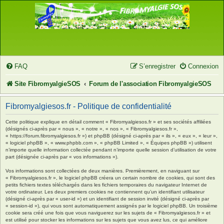
FAQ
S’enregistrer
Connexion
Site FibromyalgieSOS
Forum de l'association FibromyalgieSOS
Fibromyalgiesos.fr - Politique de confidentialité
Cette politique explique en détail comment « Fibromyalgiesos.fr » et ses sociétés affiliées
(désignés ci-après par « nous », « notre », « nos », « Fibromyalgiesos.fr »,
« https://forum.fibromyalgiesos.fr ») et phpBB (désigné ci-après par « ils », « eux », « leur »,
« logiciel phpBB », « www.phpbb.com », « phpBB Limited », « Équipes phpBB ») utilisent
n’importe quelle information collectée pendant n’importe quelle session d’utilisation de votre
part (désignée ci-après par « vos informations »).
Vos informations sont collectées de deux manières. Premièrement, en naviguant sur
« Fibromyalgiesos.fr », le logiciel phpBB créera un certain nombre de cookies, qui sont des
petits fichiers textes téléchargés dans les fichiers temporaires du navigateur Internet de
votre ordinateur. Les deux premiers cookies ne contiennent qu’un identifiant utilisateur
(désigné ci-après par « user-id ») et un identifiant de session invité (désigné ci-après par
« session-id »), qui vous sont automatiquement assignés par le logiciel phpBB. Un troisième
cookie sera créé une fois que vous naviguerez sur les sujets de « Fibromyalgiesos.fr » et
est utilisé pour stocker les informations sur les sujets que vous avez lus, ce qui améliore