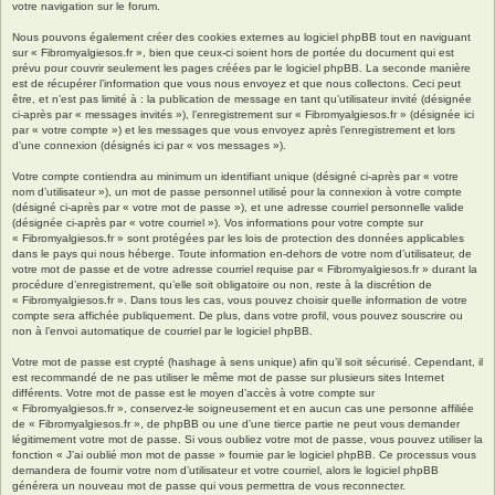
votre navigation sur le forum.
Nous pouvons également créer des cookies externes au logiciel phpBB tout en naviguant
sur « Fibromyalgiesos.fr », bien que ceux-ci soient hors de portée du document qui est
prévu pour couvrir seulement les pages créées par le logiciel phpBB. La seconde manière
est de récupérer l’information que vous nous envoyez et que nous collectons. Ceci peut
être, et n’est pas limité à : la publication de message en tant qu’utilisateur invité (désignée
ci-après par « messages invités »), l’enregistrement sur « Fibromyalgiesos.fr » (désignée ici
par « votre compte ») et les messages que vous envoyez après l’enregistrement et lors
d’une connexion (désignés ici par « vos messages »).
Votre compte contiendra au minimum un identifiant unique (désigné ci-après par « votre
nom d’utilisateur »), un mot de passe personnel utilisé pour la connexion à votre compte
(désigné ci-après par « votre mot de passe »), et une adresse courriel personnelle valide
(désignée ci-après par « votre courriel »). Vos informations pour votre compte sur
« Fibromyalgiesos.fr » sont protégées par les lois de protection des données applicables
dans le pays qui nous héberge. Toute information en-dehors de votre nom d’utilisateur, de
votre mot de passe et de votre adresse courriel requise par « Fibromyalgiesos.fr » durant la
procédure d’enregistrement, qu’elle soit obligatoire ou non, reste à la discrétion de
« Fibromyalgiesos.fr ». Dans tous les cas, vous pouvez choisir quelle information de votre
compte sera affichée publiquement. De plus, dans votre profil, vous pouvez souscrire ou
non à l’envoi automatique de courriel par le logiciel phpBB.
Votre mot de passe est crypté (hashage à sens unique) afin qu’il soit sécurisé. Cependant, il
est recommandé de ne pas utiliser le même mot de passe sur plusieurs sites Internet
différents. Votre mot de passe est le moyen d’accès à votre compte sur
« Fibromyalgiesos.fr », conservez-le soigneusement et en aucun cas une personne affiliée
de « Fibromyalgiesos.fr », de phpBB ou une d’une tierce partie ne peut vous demander
légitimement votre mot de passe. Si vous oubliez votre mot de passe, vous pouvez utiliser la
fonction « J’ai oublié mon mot de passe » fournie par le logiciel phpBB. Ce processus vous
demandera de fournir votre nom d’utilisateur et votre courriel, alors le logiciel phpBB
générera un nouveau mot de passe qui vous permettra de vous reconnecter.