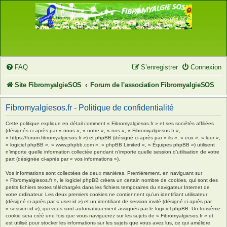
FAQ
S’enregistrer
Connexion
Site FibromyalgieSOS
Forum de l'association FibromyalgieSOS
Fibromyalgiesos.fr - Politique de confidentialité
Cette politique explique en détail comment « Fibromyalgiesos.fr » et ses sociétés affiliées
(désignés ci-après par « nous », « notre », « nos », « Fibromyalgiesos.fr »,
« https://forum.fibromyalgiesos.fr ») et phpBB (désigné ci-après par « ils », « eux », « leur »,
« logiciel phpBB », « www.phpbb.com », « phpBB Limited », « Équipes phpBB ») utilisent
n’importe quelle information collectée pendant n’importe quelle session d’utilisation de votre
part (désignée ci-après par « vos informations »).
Vos informations sont collectées de deux manières. Premièrement, en naviguant sur
« Fibromyalgiesos.fr », le logiciel phpBB créera un certain nombre de cookies, qui sont des
petits fichiers textes téléchargés dans les fichiers temporaires du navigateur Internet de
votre ordinateur. Les deux premiers cookies ne contiennent qu’un identifiant utilisateur
(désigné ci-après par « user-id ») et un identifiant de session invité (désigné ci-après par
« session-id »), qui vous sont automatiquement assignés par le logiciel phpBB. Un troisième
cookie sera créé une fois que vous naviguerez sur les sujets de « Fibromyalgiesos.fr » et
est utilisé pour stocker les informations sur les sujets que vous avez lus, ce qui améliore