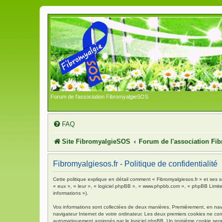
Forum de l'association FibromyalgieSOS
FAQ
Site FibromyalgieSOS
Forum de l'association F
Fibromyalgiesos.fr - Politique de confidentialité
Cette politique explique en détail comment « Fibromyalgiesos.fr » et ses so
« eux », « leur », « logiciel phpBB », « www.phpbb.com », « phpBB Limited 
informations »).
Vos informations sont collectées de deux manières. Premièrement, en navigu
navigateur Internet de votre ordinateur. Les deux premiers cookies ne contie
automatiquement assignés par le logiciel phpBB. Un troisième cookie sera c