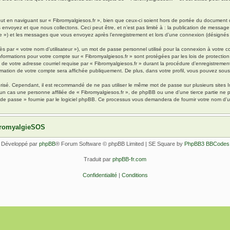
 en naviguant sur « Fibromyalgiesos.fr », bien que ceux-ci soient hors de portée du document qu
oyez et que nous collectons. Ceci peut être, et n’est pas limité à : la publication de message en
pte ») et les messages que vous envoyez après l’enregistrement et lors d’une connexion (désignés
s par « votre nom d’utilisateur »), un mot de passe personnel utilisé pour la connexion à votre 
s informations pour votre compte sur « Fibromyalgiesos.fr » sont protégées par les lois de protec
de votre adresse courriel requise par « Fibromyalgiesos.fr » durant la procédure d’enregistrement, 
rmation de votre compte sera affichée publiquement. De plus, dans votre profil, vous pouvez sousc
urisé. Cependant, il est recommandé de ne pas utiliser le même mot de passe sur plusieurs sites I
un cas une personne affiliée de « Fibromyalgiesos.fr », de phpBB ou une d’une tierce partie ne
 de passe » fournie par le logiciel phpBB. Ce processus vous demandera de fournir votre nom d’uti
ibromyalgieSOS
Développé par
phpBB
® Forum Software © phpBB Limited | SE Square by
PhpBB3 BBCodes
Traduit par
phpBB-fr.com
Confidentialité
|
Conditions