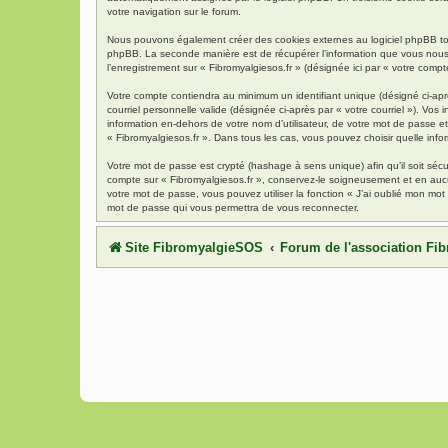
votre navigation sur le forum.
Nous pouvons également créer des cookies externes au logiciel phpBB tout
phpBB. La seconde manière est de récupérer l’information que vous nous env
l’enregistrement sur « Fibromyalgiesos.fr » (désignée ici par « votre com
Votre compte contiendra au minimum un identifiant unique (désigné ci-aprè
courriel personnelle valide (désignée ci-après par « votre courriel »). Vo
information en-dehors de votre nom d’utilisateur, de votre mot de passe et 
« Fibromyalgiesos.fr ». Dans tous les cas, vous pouvez choisir quelle info
Votre mot de passe est crypté (hashage à sens unique) afin qu’il soit séc
compte sur « Fibromyalgiesos.fr », conservez-le soigneusement et en auc
votre mot de passe, vous pouvez utiliser la fonction « J’ai oublié mon mot
mot de passe qui vous permettra de vous reconnecter.
Site FibromyalgieSOS
Forum de l'association F