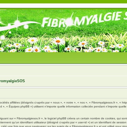
ibromyalgieSOS
ciétés affiliées (désignés ci-après par « nous », « notre », « nos », « Fibromyalgiesos.fr », « http
», « Équipes phpBB ») utilisent n’importe quelle information collectée pendant n’importe quelle s
ant sur « Fibromyalgiesos.fr », le logiciel phpBB créera un certain nombre de cookies, qui sont d
nnent qu’un identifiant utilisateur (désigné ci-après par « user-id ») et un identifiant de session 
réé une fois que vous naviguerez sur les sujets de « Fibromyalgiesos.fr » et est utilisé pour stoc