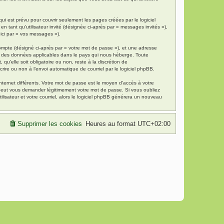
i est prévu pour couvrir seulement les pages créées par le logiciel
 tant qu’utilisateur invité (désignée ci-après par « messages invités »),
 ici par « vos messages »).
compte (désigné ci-après par « votre mot de passe »), et une adresse
tion des données applicables dans le pays qui nous héberge. Toute
qu’elle soit obligatoire ou non, reste à la discrétion de
rire ou non à l’envoi automatique de courriel par le logiciel phpBB.
nternet différents. Votre mot de passe est le moyen d’accès à votre
 peut vous demander légitimement votre mot de passe. Si vous oubliez
lisateur et votre courriel, alors le logiciel phpBB générera un nouveau
Supprimer les cookies
Heures au format
UTC+02:00