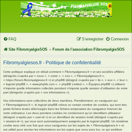
FAQ
S’enregistrer
Connexion
Site FibromyalgieSOS
Forum de l'association FibromyalgieSOS
Fibromyalgiesos.fr - Politique de confidentialité
Cette politique explique en détail comment « Fibromyalgiesos.fr » et ses sociétés affiliées
(désignés ci-après par « nous », « notre », « nos », « Fibromyalgiesos.fr »,
« https://forum.fibromyalgiesos.fr ») et phpBB (désigné ci-après par « ils », « eux », « leur »,
« logiciel phpBB », « www.phpbb.com », « phpBB Limited », « Équipes phpBB ») utilisent
n’importe quelle information collectée pendant n’importe quelle session d’utilisation de votre
part (désignée ci-après par « vos informations »).
Vos informations sont collectées de deux manières. Premièrement, en naviguant sur
« Fibromyalgiesos.fr », le logiciel phpBB créera un certain nombre de cookies, qui sont des
petits fichiers textes téléchargés dans les fichiers temporaires du navigateur Internet de
votre ordinateur. Les deux premiers cookies ne contiennent qu’un identifiant utilisateur
(désigné ci-après par « user-id ») et un identifiant de session invité (désigné ci-après par
« session-id »), qui vous sont automatiquement assignés par le logiciel phpBB. Un troisième
cookie sera créé une fois que vous naviguerez sur les sujets de « Fibromyalgiesos.fr » et
est utilisé pour stocker les informations sur les sujets que vous avez lus, ce qui améliore