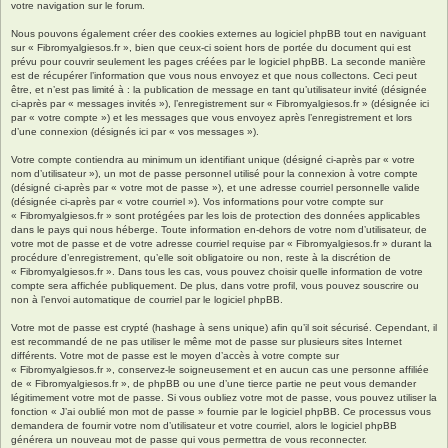
votre navigation sur le forum.
Nous pouvons également créer des cookies externes au logiciel phpBB tout en naviguant
sur « Fibromyalgiesos.fr », bien que ceux-ci soient hors de portée du document qui est
prévu pour couvrir seulement les pages créées par le logiciel phpBB. La seconde manière
est de récupérer l’information que vous nous envoyez et que nous collectons. Ceci peut
être, et n’est pas limité à : la publication de message en tant qu’utilisateur invité (désignée
ci-après par « messages invités »), l’enregistrement sur « Fibromyalgiesos.fr » (désignée ici
par « votre compte ») et les messages que vous envoyez après l’enregistrement et lors
d’une connexion (désignés ici par « vos messages »).
Votre compte contiendra au minimum un identifiant unique (désigné ci-après par « votre
nom d’utilisateur »), un mot de passe personnel utilisé pour la connexion à votre compte
(désigné ci-après par « votre mot de passe »), et une adresse courriel personnelle valide
(désignée ci-après par « votre courriel »). Vos informations pour votre compte sur
« Fibromyalgiesos.fr » sont protégées par les lois de protection des données applicables
dans le pays qui nous héberge. Toute information en-dehors de votre nom d’utilisateur, de
votre mot de passe et de votre adresse courriel requise par « Fibromyalgiesos.fr » durant la
procédure d’enregistrement, qu’elle soit obligatoire ou non, reste à la discrétion de
« Fibromyalgiesos.fr ». Dans tous les cas, vous pouvez choisir quelle information de votre
compte sera affichée publiquement. De plus, dans votre profil, vous pouvez souscrire ou
non à l’envoi automatique de courriel par le logiciel phpBB.
Votre mot de passe est crypté (hashage à sens unique) afin qu’il soit sécurisé. Cependant, il
est recommandé de ne pas utiliser le même mot de passe sur plusieurs sites Internet
différents. Votre mot de passe est le moyen d’accès à votre compte sur
« Fibromyalgiesos.fr », conservez-le soigneusement et en aucun cas une personne affiliée
de « Fibromyalgiesos.fr », de phpBB ou une d’une tierce partie ne peut vous demander
légitimement votre mot de passe. Si vous oubliez votre mot de passe, vous pouvez utiliser la
fonction « J’ai oublié mon mot de passe » fournie par le logiciel phpBB. Ce processus vous
demandera de fournir votre nom d’utilisateur et votre courriel, alors le logiciel phpBB
générera un nouveau mot de passe qui vous permettra de vous reconnecter.