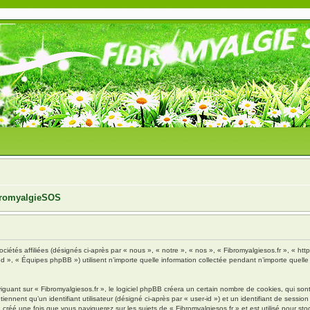
ibromyalgieSOS
ciétés affiliées (désignés ci-après par « nous », « notre », « nos », « Fibromyalgiesos.fr », « http
», « Équipes phpBB ») utilisent n’importe quelle information collectée pendant n’importe quelle s
ant sur « Fibromyalgiesos.fr », le logiciel phpBB créera un certain nombre de cookies, qui sont d
nnent qu’un identifiant utilisateur (désigné ci-après par « user-id ») et un identifiant de session 
réé une fois que vous naviguerez sur les sujets de « Fibromyalgiesos.fr » et est utilisé pour stoc