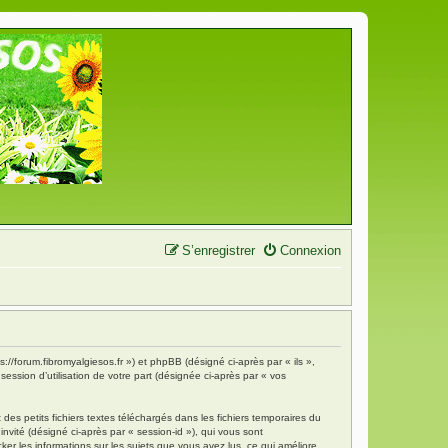
S’enregistrer
Connexion
s://forum.fibromyalgiesos.fr ») et phpBB (désigné ci-après par « ils »,
ession d’utilisation de votre part (désignée ci-après par « vos
es petits fichiers textes téléchargés dans les fichiers temporaires du
invité (désigné ci-après par « session-id »), qui vous sont
ker les informations sur les sujets que vous avez lus, ce qui améliore