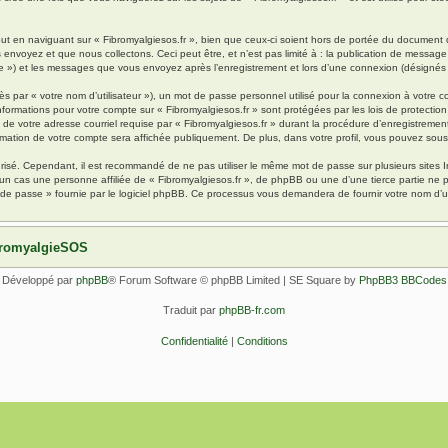
 en naviguant sur « Fibromyalgiesos.fr », bien que ceux-ci soient hors de portée du document qu
oyez et que nous collectons. Ceci peut être, et n’est pas limité à : la publication de message en
pte ») et les messages que vous envoyez après l’enregistrement et lors d’une connexion (désignés
s par « votre nom d’utilisateur »), un mot de passe personnel utilisé pour la connexion à votre 
s informations pour votre compte sur « Fibromyalgiesos.fr » sont protégées par les lois de protec
de votre adresse courriel requise par « Fibromyalgiesos.fr » durant la procédure d’enregistrement, 
rmation de votre compte sera affichée publiquement. De plus, dans votre profil, vous pouvez sousc
urisé. Cependant, il est recommandé de ne pas utiliser le même mot de passe sur plusieurs sites I
un cas une personne affiliée de « Fibromyalgiesos.fr », de phpBB ou une d’une tierce partie ne
 de passe » fournie par le logiciel phpBB. Ce processus vous demandera de fournir votre nom d’uti
ibromyalgieSOS
Développé par
phpBB
® Forum Software © phpBB Limited | SE Square by
PhpBB3 BBCodes
Traduit par
phpBB-fr.com
Confidentialité
|
Conditions