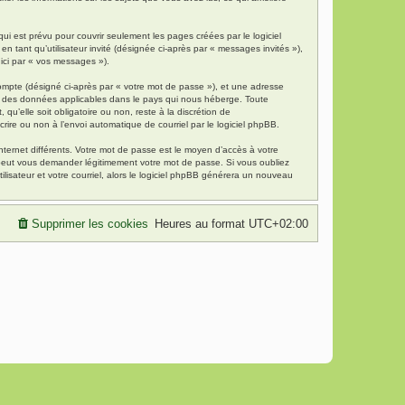
i est prévu pour couvrir seulement les pages créées par le logiciel
 tant qu’utilisateur invité (désignée ci-après par « messages invités »),
 ici par « vos messages »).
compte (désigné ci-après par « votre mot de passe »), et une adresse
tion des données applicables dans le pays qui nous héberge. Toute
qu’elle soit obligatoire ou non, reste à la discrétion de
rire ou non à l’envoi automatique de courriel par le logiciel phpBB.
nternet différents. Votre mot de passe est le moyen d’accès à votre
 peut vous demander légitimement votre mot de passe. Si vous oubliez
lisateur et votre courriel, alors le logiciel phpBB générera un nouveau
Supprimer les cookies
Heures au format
UTC+02:00