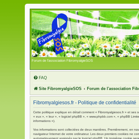
Forum de l'association FibromyalgieSOS
FAQ
Site FibromyalgieSOS
Forum de l'association F
Fibromyalgiesos.fr - Politique de confidentialité
Cette politique explique en détail comment « Fibromyalgiesos.fr » et ses so
« eux », « leur », « logiciel phpBB », « www.phpbb.com », « phpBB Limited 
informations »).
Vos informations sont collectées de deux manières. Premièrement, en navigu
navigateur Internet de votre ordinateur. Les deux premiers cookies ne contie
automatiquement assignés par le logiciel phpBB. Un troisième cookie sera c