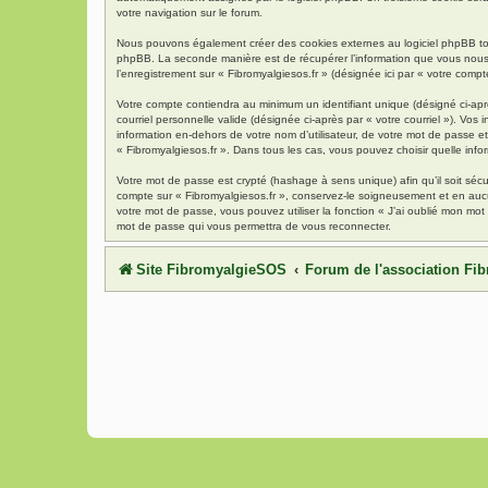
votre navigation sur le forum.
Nous pouvons également créer des cookies externes au logiciel phpBB tout
phpBB. La seconde manière est de récupérer l’information que vous nous env
l’enregistrement sur « Fibromyalgiesos.fr » (désignée ici par « votre com
Votre compte contiendra au minimum un identifiant unique (désigné ci-aprè
courriel personnelle valide (désignée ci-après par « votre courriel »). Vo
information en-dehors de votre nom d’utilisateur, de votre mot de passe et 
« Fibromyalgiesos.fr ». Dans tous les cas, vous pouvez choisir quelle info
Votre mot de passe est crypté (hashage à sens unique) afin qu’il soit séc
compte sur « Fibromyalgiesos.fr », conservez-le soigneusement et en auc
votre mot de passe, vous pouvez utiliser la fonction « J’ai oublié mon mot
mot de passe qui vous permettra de vous reconnecter.
Site FibromyalgieSOS
Forum de l'association F