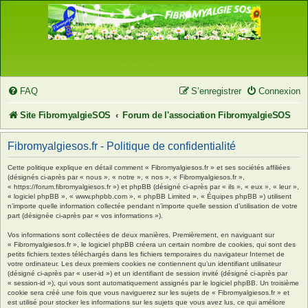
FAQ
S’enregistrer
Connexion
Site FibromyalgieSOS
Forum de l'association FibromyalgieSOS
Fibromyalgiesos.fr - Politique de confidentialité
Cette politique explique en détail comment « Fibromyalgiesos.fr » et ses sociétés affiliées
(désignés ci-après par « nous », « notre », « nos », « Fibromyalgiesos.fr »,
« https://forum.fibromyalgiesos.fr ») et phpBB (désigné ci-après par « ils », « eux », « leur »,
« logiciel phpBB », « www.phpbb.com », « phpBB Limited », « Équipes phpBB ») utilisent
n’importe quelle information collectée pendant n’importe quelle session d’utilisation de votre
part (désignée ci-après par « vos informations »).
Vos informations sont collectées de deux manières. Premièrement, en naviguant sur
« Fibromyalgiesos.fr », le logiciel phpBB créera un certain nombre de cookies, qui sont des
petits fichiers textes téléchargés dans les fichiers temporaires du navigateur Internet de
votre ordinateur. Les deux premiers cookies ne contiennent qu’un identifiant utilisateur
(désigné ci-après par « user-id ») et un identifiant de session invité (désigné ci-après par
« session-id »), qui vous sont automatiquement assignés par le logiciel phpBB. Un troisième
cookie sera créé une fois que vous naviguerez sur les sujets de « Fibromyalgiesos.fr » et
est utilisé pour stocker les informations sur les sujets que vous avez lus, ce qui améliore