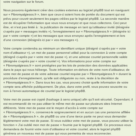
votre navigation sur le forum.
Nous pouvons également créer des cookies externes au logiciel phpBB tout en naviguant
sur « Fibromyalgiesos.fr », bien que ceux-ci soient hors de portée du document qui est
prévu pour couvrir seulement les pages créées par le logiciel phpBB. La seconde manière
est de récupérer l’information que vous nous envoyez et que nous collectons. Ceci peut
être, et n’est pas limité à : la publication de message en tant qu’utilisateur invité (désignée
ci-après par « messages invités »), l’enregistrement sur « Fibromyalgiesos.fr » (désignée ici
par « votre compte ») et les messages que vous envoyez après l’enregistrement et lors
d’une connexion (désignés ici par « vos messages »).
Votre compte contiendra au minimum un identifiant unique (désigné ci-après par « votre
nom d’utilisateur »), un mot de passe personnel utilisé pour la connexion à votre compte
(désigné ci-après par « votre mot de passe »), et une adresse courriel personnelle valide
(désignée ci-après par « votre courriel »). Vos informations pour votre compte sur
« Fibromyalgiesos.fr » sont protégées par les lois de protection des données applicables
dans le pays qui nous héberge. Toute information en-dehors de votre nom d’utilisateur, de
votre mot de passe et de votre adresse courriel requise par « Fibromyalgiesos.fr » durant la
procédure d’enregistrement, qu’elle soit obligatoire ou non, reste à la discrétion de
« Fibromyalgiesos.fr ». Dans tous les cas, vous pouvez choisir quelle information de votre
compte sera affichée publiquement. De plus, dans votre profil, vous pouvez souscrire ou
non à l’envoi automatique de courriel par le logiciel phpBB.
Votre mot de passe est crypté (hashage à sens unique) afin qu’il soit sécurisé. Cependant, il
est recommandé de ne pas utiliser le même mot de passe sur plusieurs sites Internet
différents. Votre mot de passe est le moyen d’accès à votre compte sur
« Fibromyalgiesos.fr », conservez-le soigneusement et en aucun cas une personne affiliée
de « Fibromyalgiesos.fr », de phpBB ou une d’une tierce partie ne peut vous demander
légitimement votre mot de passe. Si vous oubliez votre mot de passe, vous pouvez utiliser la
fonction « J’ai oublié mon mot de passe » fournie par le logiciel phpBB. Ce processus vous
demandera de fournir votre nom d’utilisateur et votre courriel, alors le logiciel phpBB
générera un nouveau mot de passe qui vous permettra de vous reconnecter.