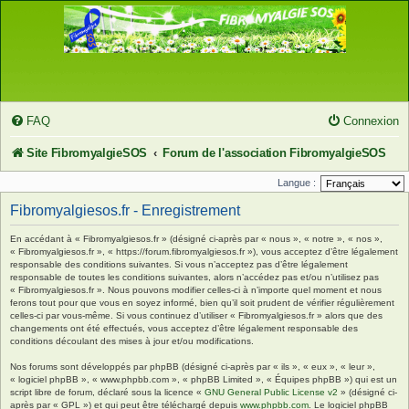
FAQ
Connexion
Site FibromyalgieSOS
Forum de l'association FibromyalgieSOS
Langue :
Fibromyalgiesos.fr - Enregistrement
En accédant à « Fibromyalgiesos.fr » (désigné ci-après par « nous », « notre », « nos »,
« Fibromyalgiesos.fr », « https://forum.fibromyalgiesos.fr »), vous acceptez d’être légalement
responsable des conditions suivantes. Si vous n’acceptez pas d’être légalement
responsable de toutes les conditions suivantes, alors n’accédez pas et/ou n’utilisez pas
« Fibromyalgiesos.fr ». Nous pouvons modifier celles-ci à n’importe quel moment et nous
ferons tout pour que vous en soyez informé, bien qu’il soit prudent de vérifier régulièrement
celles-ci par vous-même. Si vous continuez d’utiliser « Fibromyalgiesos.fr » alors que des
changements ont été effectués, vous acceptez d’être légalement responsable des
conditions découlant des mises à jour et/ou modifications.
Nos forums sont développés par phpBB (désigné ci-après par « ils », « eux », « leur »,
« logiciel phpBB », « www.phpbb.com », « phpBB Limited », « Équipes phpBB ») qui est un
script libre de forum, déclaré sous la licence «
GNU General Public License v2
» (désigné ci-
après par « GPL ») et qui peut être téléchargé depuis
www.phpbb.com
. Le logiciel phpBB