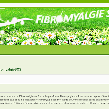
ibromyalgieSOS
tre », « nos », « Fibromyalgiesos.fr », « https://forum.fibromyalgiesos.fr »), vous acceptez d’êt
’accédez pas et/ou n’utilisez pas « Fibromyalgiesos.fr ». Nous pouvons modifier celles-ci à n’im
vous continuez d’utiliser « Fibromyalgiesos.fr » alors que des changements ont été effectués, vou