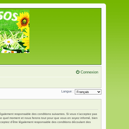
Connexion
Langue :
re légalement responsable des conditions suivantes. Si vous n’acceptez pas
porte quel moment et nous ferons tout pour que vous en soyez informé, bien
s acceptez d’être légalement responsable des conditions découlant des