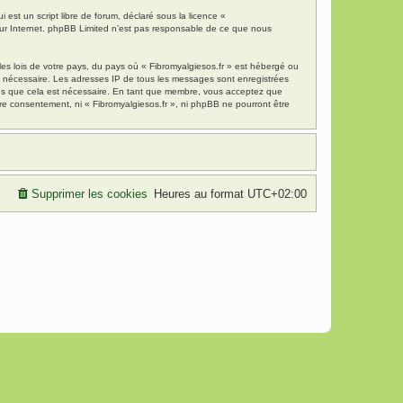
est un script libre de forum, déclaré sous la licence «
 sur Internet. phpBB Limited n’est pas responsable de ce que nous
es lois de votre pays, du pays où « Fibromyalgiesos.fr » est hébergé ou
ns nécessaire. Les adresses IP de tous les messages sont enregistrées
mons que cela est nécessaire. En tant que membre, vous acceptez que
re consentement, ni « Fibromyalgiesos.fr », ni phpBB ne pourront être
Supprimer les cookies
Heures au format
UTC+02:00