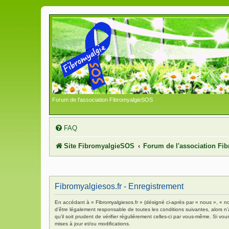
Forum de l'association FibromyalgieSOS
FAQ
Site FibromyalgieSOS
Forum de l'association F
Fibromyalgiesos.fr - Enregistrement
En accédant à « Fibromyalgiesos.fr » (désigné ci-après par « nous », « no
d’être légalement responsable de toutes les conditions suivantes, alors n
qu’il soit prudent de vérifier régulièrement celles-ci par vous-même. Si 
mises à jour et/ou modifications.