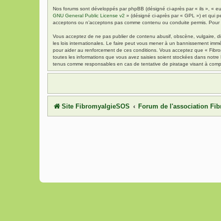
Nos forums sont développés par phpBB (désigné ci-après par « ils », « eu
GNU General Public License v2
» (désigné ci-après par « GPL ») et qui p
acceptons ou n’acceptons pas comme contenu ou conduite permis. Pour de
Vous acceptez de ne pas publier de contenu abusif, obscène, vulgaire, di
les lois internationales. Le faire peut vous mener à un bannissement immé
pour aider au renforcement de ces conditions. Vous acceptez que « Fibrom
toutes les informations que vous avez saisies soient stockées dans notre
tenus comme responsables en cas de tentative de piratage visant à comp
Site FibromyalgieSOS
Forum de l'association F