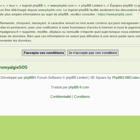
x », « leur », « logiciel phpBB », « www.phpbb.com », « phpBB Limited », « Équipes phpBB ») qui 
eut être téléchargé depuis
www.phpbb.com
. Le logiciel phpBB facilite seulement les discussions
 plus amples informations au sujet de phpBB, veuillez consulter :
https://www.phpbb.com/
.
ffamatoire, choquant, menaçant, à caractère sexuel ou tout autre contenu qui peut transgresser l
diat et permanent, avec une notification à votre fournisseur d’accès à Internet si nous le jugeo
yalgiesos.fr » supprime, modifie, déplace ou verrouille n’importe quel sujet lorsque nous esti
 base de données. Bien que ces informations ne soient pas diffusées à une tierce partie sans vot
romettre les données.
ibromyalgieSOS
Développé par
phpBB
® Forum Software © phpBB Limited | SE Square by
PhpBB3 BBCodes
Traduit par
phpBB-fr.com
Confidentialité
|
Conditions