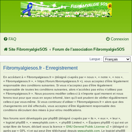
FAQ
Connexion
Site FibromyalgieSOS
Forum de l'association FibromyalgieSOS
Langue :
Fibromyalgiesos.fr - Enregistrement
En accédant à « Fibromyalgiesos.fr » (désigné ci-après par « nous », « notre », « nos »,
« Fibromyalgiesos.fr », « https://forum.fibromyalgiesos.fr »), vous acceptez d’être légalement
responsable des conditions suivantes. Si vous n’acceptez pas d’être légalement
responsable de toutes les conditions suivantes, alors n’accédez pas et/ou n’utilisez pas
« Fibromyalgiesos.fr ». Nous pouvons modifier celles-ci à n’importe quel moment et nous
ferons tout pour que vous en soyez informé, bien qu’il soit prudent de vérifier régulièrement
celles-ci par vous-même. Si vous continuez d’utiliser « Fibromyalgiesos.fr » alors que des
changements ont été effectués, vous acceptez d’être légalement responsable des
conditions découlant des mises à jour et/ou modifications.
Nos forums sont développés par phpBB (désigné ci-après par « ils », « eux », « leur »,
« logiciel phpBB », « www.phpbb.com », « phpBB Limited », « Équipes phpBB ») qui est un
script libre de forum, déclaré sous la licence «
GNU General Public License v2
» (désigné ci-
après par « GPL ») et qui peut être téléchargé depuis
www.phpbb.com
. Le logiciel phpBB