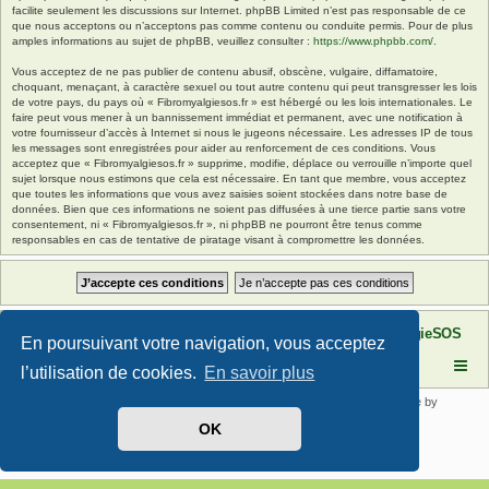
facilite seulement les discussions sur Internet. phpBB Limited n’est pas responsable de ce
que nous acceptons ou n’acceptons pas comme contenu ou conduite permis. Pour de plus
amples informations au sujet de phpBB, veuillez consulter :
https://www.phpbb.com/
.
Vous acceptez de ne pas publier de contenu abusif, obscène, vulgaire, diffamatoire,
choquant, menaçant, à caractère sexuel ou tout autre contenu qui peut transgresser les lois
de votre pays, du pays où « Fibromyalgiesos.fr » est hébergé ou les lois internationales. Le
faire peut vous mener à un bannissement immédiat et permanent, avec une notification à
votre fournisseur d’accès à Internet si nous le jugeons nécessaire. Les adresses IP de tous
les messages sont enregistrées pour aider au renforcement de ces conditions. Vous
acceptez que « Fibromyalgiesos.fr » supprime, modifie, déplace ou verrouille n’importe quel
sujet lorsque nous estimons que cela est nécessaire. En tant que membre, vous acceptez
que toutes les informations que vous avez saisies soient stockées dans notre base de
données. Bien que ces informations ne soient pas diffusées à une tierce partie sans votre
consentement, ni « Fibromyalgiesos.fr », ni phpBB ne pourront être tenus comme
responsables en cas de tentative de piratage visant à compromettre les données.
Site FibromyalgieSOS
Forum de l'association FibromyalgieSOS
En poursuivant votre navigation, vous acceptez
l’utilisation de cookies.
En savoir plus
Développé par
phpBB
® Forum Software © phpBB Limited | SE Square by
PhpBB3 BBCodes
OK
Traduit par
phpBB-fr.com
Confidentialité
|
Conditions