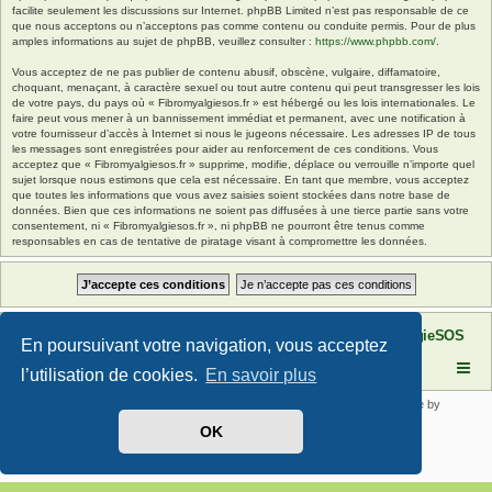
facilite seulement les discussions sur Internet. phpBB Limited n’est pas responsable de ce
que nous acceptons ou n’acceptons pas comme contenu ou conduite permis. Pour de plus
amples informations au sujet de phpBB, veuillez consulter :
https://www.phpbb.com/
.
Vous acceptez de ne pas publier de contenu abusif, obscène, vulgaire, diffamatoire,
choquant, menaçant, à caractère sexuel ou tout autre contenu qui peut transgresser les lois
de votre pays, du pays où « Fibromyalgiesos.fr » est hébergé ou les lois internationales. Le
faire peut vous mener à un bannissement immédiat et permanent, avec une notification à
votre fournisseur d’accès à Internet si nous le jugeons nécessaire. Les adresses IP de tous
les messages sont enregistrées pour aider au renforcement de ces conditions. Vous
acceptez que « Fibromyalgiesos.fr » supprime, modifie, déplace ou verrouille n’importe quel
sujet lorsque nous estimons que cela est nécessaire. En tant que membre, vous acceptez
que toutes les informations que vous avez saisies soient stockées dans notre base de
données. Bien que ces informations ne soient pas diffusées à une tierce partie sans votre
consentement, ni « Fibromyalgiesos.fr », ni phpBB ne pourront être tenus comme
responsables en cas de tentative de piratage visant à compromettre les données.
Site FibromyalgieSOS
Forum de l'association FibromyalgieSOS
En poursuivant votre navigation, vous acceptez
l’utilisation de cookies.
En savoir plus
Développé par
phpBB
® Forum Software © phpBB Limited | SE Square by
PhpBB3 BBCodes
OK
Traduit par
phpBB-fr.com
Confidentialité
|
Conditions