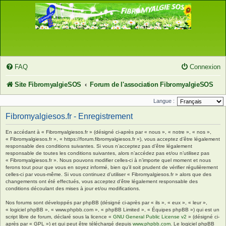
FAQ
Connexion
Site FibromyalgieSOS
Forum de l'association FibromyalgieSOS
Langue :
Fibromyalgiesos.fr - Enregistrement
En accédant à « Fibromyalgiesos.fr » (désigné ci-après par « nous », « notre », « nos »,
« Fibromyalgiesos.fr », « https://forum.fibromyalgiesos.fr »), vous acceptez d’être légalement
responsable des conditions suivantes. Si vous n’acceptez pas d’être légalement
responsable de toutes les conditions suivantes, alors n’accédez pas et/ou n’utilisez pas
« Fibromyalgiesos.fr ». Nous pouvons modifier celles-ci à n’importe quel moment et nous
ferons tout pour que vous en soyez informé, bien qu’il soit prudent de vérifier régulièrement
celles-ci par vous-même. Si vous continuez d’utiliser « Fibromyalgiesos.fr » alors que des
changements ont été effectués, vous acceptez d’être légalement responsable des
conditions découlant des mises à jour et/ou modifications.
Nos forums sont développés par phpBB (désigné ci-après par « ils », « eux », « leur »,
« logiciel phpBB », « www.phpbb.com », « phpBB Limited », « Équipes phpBB ») qui est un
script libre de forum, déclaré sous la licence «
GNU General Public License v2
» (désigné ci-
après par « GPL ») et qui peut être téléchargé depuis
www.phpbb.com
. Le logiciel phpBB