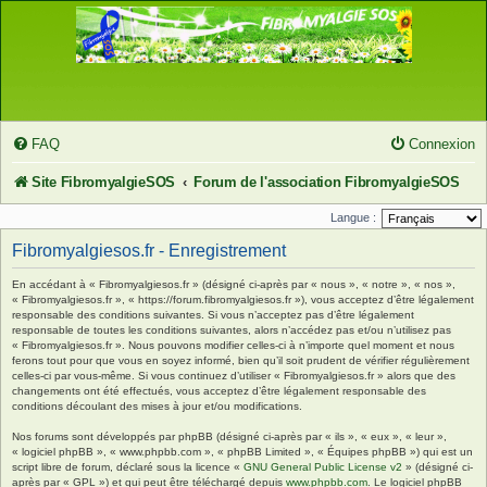
FAQ
Connexion
Site FibromyalgieSOS
Forum de l'association FibromyalgieSOS
Langue :
Fibromyalgiesos.fr - Enregistrement
En accédant à « Fibromyalgiesos.fr » (désigné ci-après par « nous », « notre », « nos »,
« Fibromyalgiesos.fr », « https://forum.fibromyalgiesos.fr »), vous acceptez d’être légalement
responsable des conditions suivantes. Si vous n’acceptez pas d’être légalement
responsable de toutes les conditions suivantes, alors n’accédez pas et/ou n’utilisez pas
« Fibromyalgiesos.fr ». Nous pouvons modifier celles-ci à n’importe quel moment et nous
ferons tout pour que vous en soyez informé, bien qu’il soit prudent de vérifier régulièrement
celles-ci par vous-même. Si vous continuez d’utiliser « Fibromyalgiesos.fr » alors que des
changements ont été effectués, vous acceptez d’être légalement responsable des
conditions découlant des mises à jour et/ou modifications.
Nos forums sont développés par phpBB (désigné ci-après par « ils », « eux », « leur »,
« logiciel phpBB », « www.phpbb.com », « phpBB Limited », « Équipes phpBB ») qui est un
script libre de forum, déclaré sous la licence «
GNU General Public License v2
» (désigné ci-
après par « GPL ») et qui peut être téléchargé depuis
www.phpbb.com
. Le logiciel phpBB