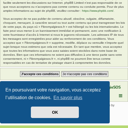
facilite seulement les discussions sur Internet. phpBB Limited n’est pas responsable de ce
que nous acceptons ou n’acceptons pas comme contenu ou conduite permis. Pour de plus
amples informations au sujet de phpBB, veuillez consulter :
https://www.phpbb.com/
.
Vous acceptez de ne pas publier de contenu abusif, obscène, vulgaire, diffamatoire,
choquant, menaçant, à caractère sexuel ou tout autre contenu qui peut transgresser les lois
de votre pays, du pays où « Fibromyalgiesos.fr » est hébergé ou les lois internationales. Le
faire peut vous mener à un bannissement immédiat et permanent, avec une notification à
votre fournisseur d’accès à Internet si nous le jugeons nécessaire. Les adresses IP de tous
les messages sont enregistrées pour aider au renforcement de ces conditions. Vous
acceptez que « Fibromyalgiesos.fr » supprime, modifie, déplace ou verrouille n’importe quel
sujet lorsque nous estimons que cela est nécessaire. En tant que membre, vous acceptez
que toutes les informations que vous avez saisies soient stockées dans notre base de
données. Bien que ces informations ne soient pas diffusées à une tierce partie sans votre
consentement, ni « Fibromyalgiesos.fr », ni phpBB ne pourront être tenus comme
responsables en cas de tentative de piratage visant à compromettre les données.
Site FibromyalgieSOS
Forum de l'association FibromyalgieSOS
En poursuivant votre navigation, vous acceptez
l’utilisation de cookies.
En savoir plus
Développé par
phpBB
® Forum Software © phpBB Limited | SE Square by
PhpBB3 BBCodes
OK
Traduit par
phpBB-fr.com
Confidentialité
|
Conditions