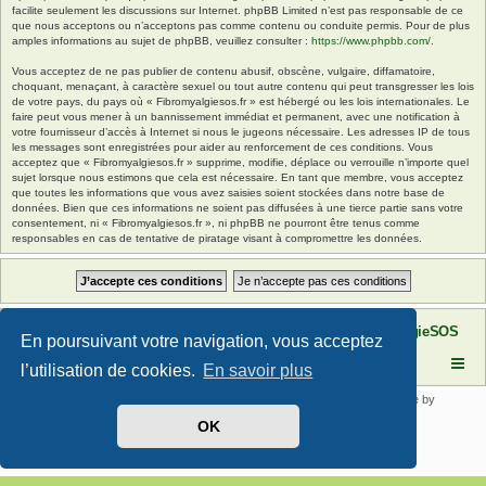
facilite seulement les discussions sur Internet. phpBB Limited n’est pas responsable de ce
que nous acceptons ou n’acceptons pas comme contenu ou conduite permis. Pour de plus
amples informations au sujet de phpBB, veuillez consulter :
https://www.phpbb.com/
.
Vous acceptez de ne pas publier de contenu abusif, obscène, vulgaire, diffamatoire,
choquant, menaçant, à caractère sexuel ou tout autre contenu qui peut transgresser les lois
de votre pays, du pays où « Fibromyalgiesos.fr » est hébergé ou les lois internationales. Le
faire peut vous mener à un bannissement immédiat et permanent, avec une notification à
votre fournisseur d’accès à Internet si nous le jugeons nécessaire. Les adresses IP de tous
les messages sont enregistrées pour aider au renforcement de ces conditions. Vous
acceptez que « Fibromyalgiesos.fr » supprime, modifie, déplace ou verrouille n’importe quel
sujet lorsque nous estimons que cela est nécessaire. En tant que membre, vous acceptez
que toutes les informations que vous avez saisies soient stockées dans notre base de
données. Bien que ces informations ne soient pas diffusées à une tierce partie sans votre
consentement, ni « Fibromyalgiesos.fr », ni phpBB ne pourront être tenus comme
responsables en cas de tentative de piratage visant à compromettre les données.
Site FibromyalgieSOS
Forum de l'association FibromyalgieSOS
En poursuivant votre navigation, vous acceptez
l’utilisation de cookies.
En savoir plus
Développé par
phpBB
® Forum Software © phpBB Limited | SE Square by
PhpBB3 BBCodes
OK
Traduit par
phpBB-fr.com
Confidentialité
|
Conditions