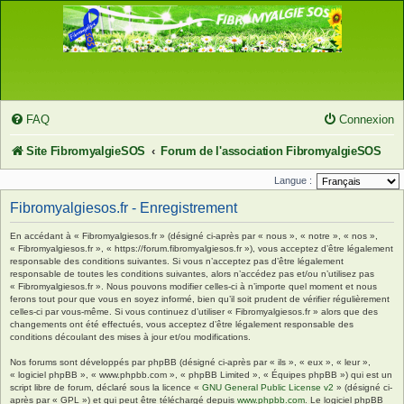
FAQ
Connexion
Site FibromyalgieSOS
Forum de l'association FibromyalgieSOS
Langue :
Fibromyalgiesos.fr - Enregistrement
En accédant à « Fibromyalgiesos.fr » (désigné ci-après par « nous », « notre », « nos »,
« Fibromyalgiesos.fr », « https://forum.fibromyalgiesos.fr »), vous acceptez d’être légalement
responsable des conditions suivantes. Si vous n’acceptez pas d’être légalement
responsable de toutes les conditions suivantes, alors n’accédez pas et/ou n’utilisez pas
« Fibromyalgiesos.fr ». Nous pouvons modifier celles-ci à n’importe quel moment et nous
ferons tout pour que vous en soyez informé, bien qu’il soit prudent de vérifier régulièrement
celles-ci par vous-même. Si vous continuez d’utiliser « Fibromyalgiesos.fr » alors que des
changements ont été effectués, vous acceptez d’être légalement responsable des
conditions découlant des mises à jour et/ou modifications.
Nos forums sont développés par phpBB (désigné ci-après par « ils », « eux », « leur »,
« logiciel phpBB », « www.phpbb.com », « phpBB Limited », « Équipes phpBB ») qui est un
script libre de forum, déclaré sous la licence «
GNU General Public License v2
» (désigné ci-
après par « GPL ») et qui peut être téléchargé depuis
www.phpbb.com
. Le logiciel phpBB