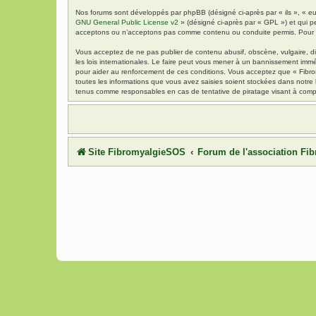
Nos forums sont développés par phpBB (désigné ci-après par « ils », « eu
GNU General Public License v2
» (désigné ci-après par « GPL ») et qui p
acceptons ou n’acceptons pas comme contenu ou conduite permis. Pour de
Vous acceptez de ne pas publier de contenu abusif, obscène, vulgaire, di
les lois internationales. Le faire peut vous mener à un bannissement immé
pour aider au renforcement de ces conditions. Vous acceptez que « Fibrom
toutes les informations que vous avez saisies soient stockées dans notre
tenus comme responsables en cas de tentative de piratage visant à comp
Site FibromyalgieSOS
Forum de l'association F