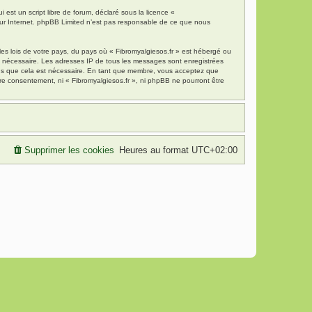
est un script libre de forum, déclaré sous la licence «
 sur Internet. phpBB Limited n’est pas responsable de ce que nous
es lois de votre pays, du pays où « Fibromyalgiesos.fr » est hébergé ou
ns nécessaire. Les adresses IP de tous les messages sont enregistrées
mons que cela est nécessaire. En tant que membre, vous acceptez que
re consentement, ni « Fibromyalgiesos.fr », ni phpBB ne pourront être
Supprimer les cookies
Heures au format
UTC+02:00