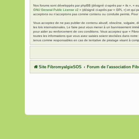
Nos forums sont développés par phpBB (désigné ci-après par « ils », « eu
GNU General Public License v2
» (désigné ci-après par « GPL ») et qui p
acceptons ou n’acceptons pas comme contenu ou conduite permis. Pour de
Vous acceptez de ne pas publier de contenu abusif, obscène, vulgaire, di
les lois internationales. Le faire peut vous mener à un bannissement immé
pour aider au renforcement de ces conditions. Vous acceptez que « Fibrom
toutes les informations que vous avez saisies soient stockées dans notre
tenus comme responsables en cas de tentative de piratage visant à comp
Site FibromyalgieSOS
Forum de l'association F