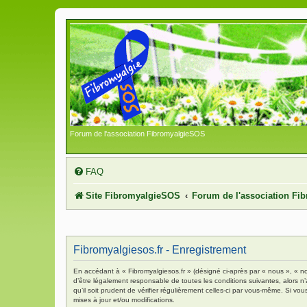
Forum de l'association FibromyalgieSOS
FAQ
Site FibromyalgieSOS
Forum de l'association F
Fibromyalgiesos.fr - Enregistrement
En accédant à « Fibromyalgiesos.fr » (désigné ci-après par « nous », « no
d’être légalement responsable de toutes les conditions suivantes, alors n
qu’il soit prudent de vérifier régulièrement celles-ci par vous-même. Si 
mises à jour et/ou modifications.