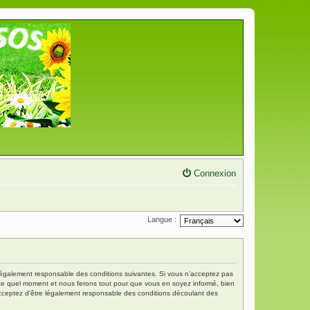
Connexion
Langue :
re légalement responsable des conditions suivantes. Si vous n’acceptez pas
porte quel moment et nous ferons tout pour que vous en soyez informé, bien
s acceptez d’être légalement responsable des conditions découlant des