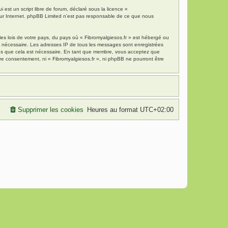
est un script libre de forum, déclaré sous la licence «
 sur Internet. phpBB Limited n’est pas responsable de ce que nous
es lois de votre pays, du pays où « Fibromyalgiesos.fr » est hébergé ou
ns nécessaire. Les adresses IP de tous les messages sont enregistrées
mons que cela est nécessaire. En tant que membre, vous acceptez que
re consentement, ni « Fibromyalgiesos.fr », ni phpBB ne pourront être
Supprimer les cookies
Heures au format
UTC+02:00