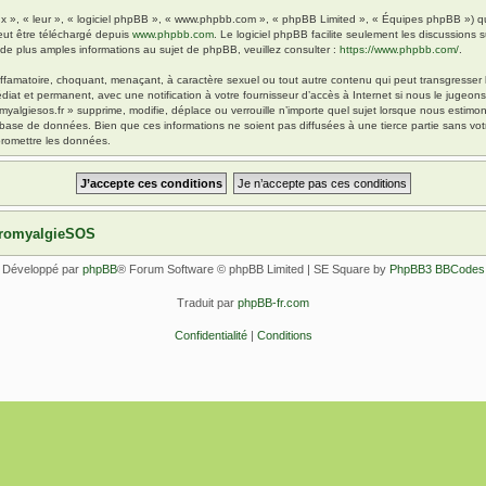
x », « leur », « logiciel phpBB », « www.phpbb.com », « phpBB Limited », « Équipes phpBB ») qui 
eut être téléchargé depuis
www.phpbb.com
. Le logiciel phpBB facilite seulement les discussions
 plus amples informations au sujet de phpBB, veuillez consulter :
https://www.phpbb.com/
.
ffamatoire, choquant, menaçant, à caractère sexuel ou tout autre contenu qui peut transgresser l
diat et permanent, avec une notification à votre fournisseur d’accès à Internet si nous le jugeo
yalgiesos.fr » supprime, modifie, déplace ou verrouille n’importe quel sujet lorsque nous esti
 base de données. Bien que ces informations ne soient pas diffusées à une tierce partie sans vot
romettre les données.
ibromyalgieSOS
Développé par
phpBB
® Forum Software © phpBB Limited | SE Square by
PhpBB3 BBCodes
Traduit par
phpBB-fr.com
Confidentialité
|
Conditions