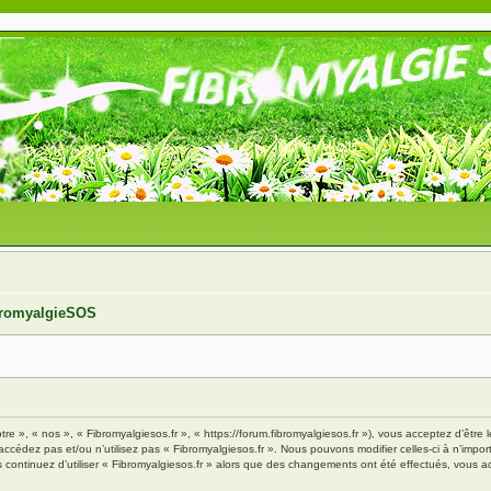
ibromyalgieSOS
tre », « nos », « Fibromyalgiesos.fr », « https://forum.fibromyalgiesos.fr »), vous acceptez d’êt
’accédez pas et/ou n’utilisez pas « Fibromyalgiesos.fr ». Nous pouvons modifier celles-ci à n’im
vous continuez d’utiliser « Fibromyalgiesos.fr » alors que des changements ont été effectués, vou