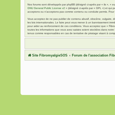
Nos forums sont développés par phpBB (désigné ci-après par « ils », « eu
GNU General Public License v2
» (désigné ci-après par « GPL ») et qui p
acceptons ou n’acceptons pas comme contenu ou conduite permis. Pour de
Vous acceptez de ne pas publier de contenu abusif, obscène, vulgaire, di
les lois internationales. Le faire peut vous mener à un bannissement immé
pour aider au renforcement de ces conditions. Vous acceptez que « Fibrom
toutes les informations que vous avez saisies soient stockées dans notre
tenus comme responsables en cas de tentative de piratage visant à comp
Site FibromyalgieSOS
Forum de l'association F