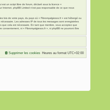
est un script libre de forum, déclaré sous la licence «
 sur Internet. phpBB Limited n’est pas responsable de ce que nous
es lois de votre pays, du pays où « Fibromyalgiesos.fr » est hébergé ou
ns nécessaire. Les adresses IP de tous les messages sont enregistrées
mons que cela est nécessaire. En tant que membre, vous acceptez que
re consentement, ni « Fibromyalgiesos.fr », ni phpBB ne pourront être
Supprimer les cookies
Heures au format
UTC+02:00