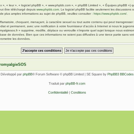
x », « leur », « logiciel phpBB », « www.phpbb.com », « phpBB Limited », « Équipes phpBB ») qui 
eut être téléchargé depuis
www.phpbb.com
. Le logiciel phpBB facilite seulement les discussions
 plus amples informations au sujet de phpBB, veuillez consulter :
https://www.phpbb.com/
.
ffamatoire, choquant, menaçant, à caractère sexuel ou tout autre contenu qui peut transgresser l
diat et permanent, avec une notification à votre fournisseur d’accès à Internet si nous le jugeo
yalgiesos.fr » supprime, modifie, déplace ou verrouille n’importe quel sujet lorsque nous esti
 base de données. Bien que ces informations ne soient pas diffusées à une tierce partie sans vot
romettre les données.
ibromyalgieSOS
Développé par
phpBB
® Forum Software © phpBB Limited | SE Square by
PhpBB3 BBCodes
Traduit par
phpBB-fr.com
Confidentialité
|
Conditions