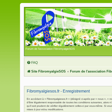
Forum de l'association FibromyalgieSOS
FAQ
Site FibromyalgieSOS
Forum de l'association F
Fibromyalgiesos.fr - Enregistrement
En accédant à « Fibromyalgiesos.fr » (désigné ci-après par « nous », « no
d’être légalement responsable de toutes les conditions suivantes, alors n
qu’il soit prudent de vérifier régulièrement celles-ci par vous-même. Si 
mises à jour et/ou modifications.