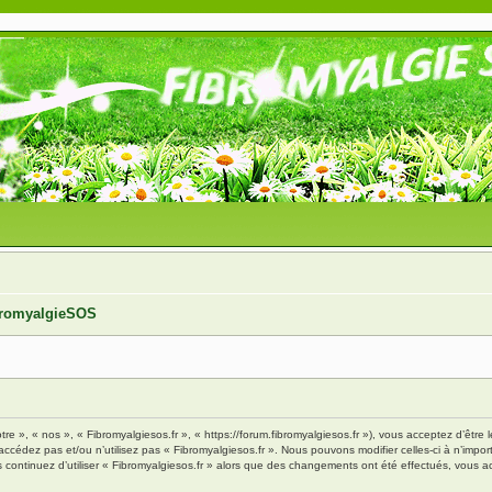
ibromyalgieSOS
tre », « nos », « Fibromyalgiesos.fr », « https://forum.fibromyalgiesos.fr »), vous acceptez d’êt
’accédez pas et/ou n’utilisez pas « Fibromyalgiesos.fr ». Nous pouvons modifier celles-ci à n’im
vous continuez d’utiliser « Fibromyalgiesos.fr » alors que des changements ont été effectués, vou