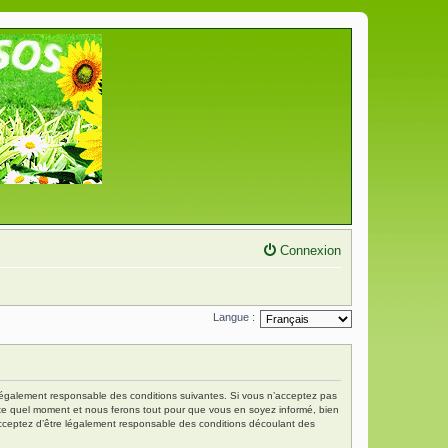
Connexion
Langue :
re légalement responsable des conditions suivantes. Si vous n’acceptez pas
porte quel moment et nous ferons tout pour que vous en soyez informé, bien
s acceptez d’être légalement responsable des conditions découlant des