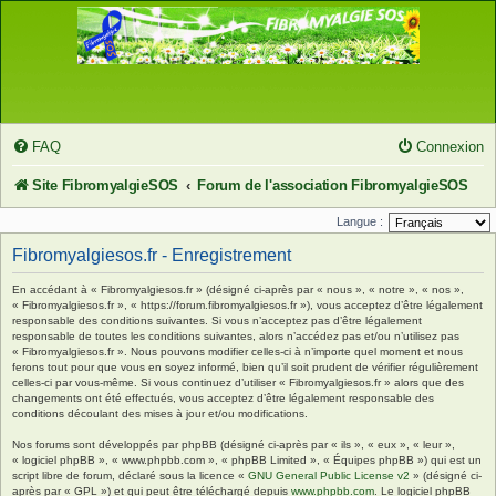
FAQ
Connexion
Site FibromyalgieSOS
Forum de l'association FibromyalgieSOS
Langue :
Fibromyalgiesos.fr - Enregistrement
En accédant à « Fibromyalgiesos.fr » (désigné ci-après par « nous », « notre », « nos »,
« Fibromyalgiesos.fr », « https://forum.fibromyalgiesos.fr »), vous acceptez d’être légalement
responsable des conditions suivantes. Si vous n’acceptez pas d’être légalement
responsable de toutes les conditions suivantes, alors n’accédez pas et/ou n’utilisez pas
« Fibromyalgiesos.fr ». Nous pouvons modifier celles-ci à n’importe quel moment et nous
ferons tout pour que vous en soyez informé, bien qu’il soit prudent de vérifier régulièrement
celles-ci par vous-même. Si vous continuez d’utiliser « Fibromyalgiesos.fr » alors que des
changements ont été effectués, vous acceptez d’être légalement responsable des
conditions découlant des mises à jour et/ou modifications.
Nos forums sont développés par phpBB (désigné ci-après par « ils », « eux », « leur »,
« logiciel phpBB », « www.phpbb.com », « phpBB Limited », « Équipes phpBB ») qui est un
script libre de forum, déclaré sous la licence «
GNU General Public License v2
» (désigné ci-
après par « GPL ») et qui peut être téléchargé depuis
www.phpbb.com
. Le logiciel phpBB