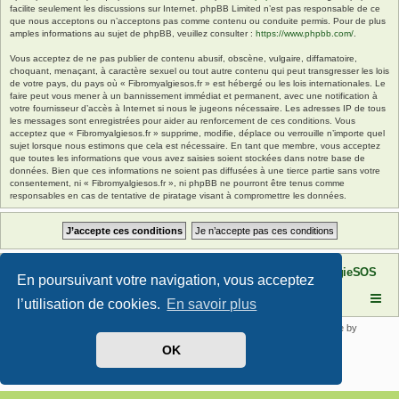
facilite seulement les discussions sur Internet. phpBB Limited n’est pas responsable de ce
que nous acceptons ou n’acceptons pas comme contenu ou conduite permis. Pour de plus
amples informations au sujet de phpBB, veuillez consulter :
https://www.phpbb.com/
.
Vous acceptez de ne pas publier de contenu abusif, obscène, vulgaire, diffamatoire,
choquant, menaçant, à caractère sexuel ou tout autre contenu qui peut transgresser les lois
de votre pays, du pays où « Fibromyalgiesos.fr » est hébergé ou les lois internationales. Le
faire peut vous mener à un bannissement immédiat et permanent, avec une notification à
votre fournisseur d’accès à Internet si nous le jugeons nécessaire. Les adresses IP de tous
les messages sont enregistrées pour aider au renforcement de ces conditions. Vous
acceptez que « Fibromyalgiesos.fr » supprime, modifie, déplace ou verrouille n’importe quel
sujet lorsque nous estimons que cela est nécessaire. En tant que membre, vous acceptez
que toutes les informations que vous avez saisies soient stockées dans notre base de
données. Bien que ces informations ne soient pas diffusées à une tierce partie sans votre
consentement, ni « Fibromyalgiesos.fr », ni phpBB ne pourront être tenus comme
responsables en cas de tentative de piratage visant à compromettre les données.
Site FibromyalgieSOS
Forum de l'association FibromyalgieSOS
En poursuivant votre navigation, vous acceptez
l’utilisation de cookies.
En savoir plus
Développé par
phpBB
® Forum Software © phpBB Limited | SE Square by
PhpBB3 BBCodes
OK
Traduit par
phpBB-fr.com
Confidentialité
|
Conditions