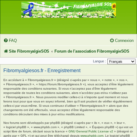
FAQ
Connexion
Site FibromyalgieSOS
Forum de l'association FibromyalgieSOS
Langue :
Fibromyalgiesos.fr - Enregistrement
En accédant à « Fibromyalgiesos.fr » (désigné ci-après par « nous », « notre », « nos »,
« Fibromyalgiesos.fr », « https://forum.fibromyalgiesos.fr »), vous acceptez d’être légalement
responsable des conditions suivantes. Si vous n’acceptez pas d’être légalement
responsable de toutes les conditions suivantes, alors n’accédez pas et/ou n’utilisez pas
« Fibromyalgiesos.fr ». Nous pouvons modifier celles-ci à n’importe quel moment et nous
ferons tout pour que vous en soyez informé, bien qu’il soit prudent de vérifier régulièrement
celles-ci par vous-même. Si vous continuez d’utiliser « Fibromyalgiesos.fr » alors que des
changements ont été effectués, vous acceptez d’être légalement responsable des
conditions découlant des mises à jour et/ou modifications.
Nos forums sont développés par phpBB (désigné ci-après par « ils », « eux », « leur »,
« logiciel phpBB », « www.phpbb.com », « phpBB Limited », « Équipes phpBB ») qui est un
script libre de forum, déclaré sous la licence «
GNU General Public License v2
» (désigné ci-
après par « GPL ») et qui peut être téléchargé depuis
www.phpbb.com
. Le logiciel phpBB