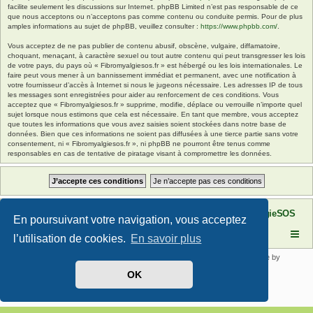
facilite seulement les discussions sur Internet. phpBB Limited n’est pas responsable de ce
que nous acceptons ou n’acceptons pas comme contenu ou conduite permis. Pour de plus
amples informations au sujet de phpBB, veuillez consulter :
https://www.phpbb.com/
.
Vous acceptez de ne pas publier de contenu abusif, obscène, vulgaire, diffamatoire,
choquant, menaçant, à caractère sexuel ou tout autre contenu qui peut transgresser les lois
de votre pays, du pays où « Fibromyalgiesos.fr » est hébergé ou les lois internationales. Le
faire peut vous mener à un bannissement immédiat et permanent, avec une notification à
votre fournisseur d’accès à Internet si nous le jugeons nécessaire. Les adresses IP de tous
les messages sont enregistrées pour aider au renforcement de ces conditions. Vous
acceptez que « Fibromyalgiesos.fr » supprime, modifie, déplace ou verrouille n’importe quel
sujet lorsque nous estimons que cela est nécessaire. En tant que membre, vous acceptez
que toutes les informations que vous avez saisies soient stockées dans notre base de
données. Bien que ces informations ne soient pas diffusées à une tierce partie sans votre
consentement, ni « Fibromyalgiesos.fr », ni phpBB ne pourront être tenus comme
responsables en cas de tentative de piratage visant à compromettre les données.
Site FibromyalgieSOS
Forum de l'association FibromyalgieSOS
En poursuivant votre navigation, vous acceptez
l’utilisation de cookies.
En savoir plus
Développé par
phpBB
® Forum Software © phpBB Limited | SE Square by
PhpBB3 BBCodes
OK
Traduit par
phpBB-fr.com
Confidentialité
|
Conditions