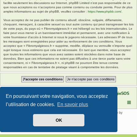
facilite seulement les discussions sur Internet. phpBB Limited n’est pas responsable de ce
que nous acceptons ou n’acceptons pas comme contenu ou conduite permis. Pour de plus
amples informations au sujet de phpBB, veuillez consulter :
https://www.phpbb.com/
.
Vous acceptez de ne pas publier de contenu abusif, obscène, vulgaire, diffamatoire,
choquant, menaçant, à caractère sexuel ou tout autre contenu qui peut transgresser les lois
de votre pays, du pays où « Fibromyalgiesos.fr » est hébergé ou les lois internationales. Le
faire peut vous mener à un bannissement immédiat et permanent, avec une notification à
votre fournisseur d’accès à Internet si nous le jugeons nécessaire. Les adresses IP de tous
les messages sont enregistrées pour aider au renforcement de ces conditions. Vous
acceptez que « Fibromyalgiesos.fr » supprime, modifie, déplace ou verrouille n’importe quel
sujet lorsque nous estimons que cela est nécessaire. En tant que membre, vous acceptez
que toutes les informations que vous avez saisies soient stockées dans notre base de
données. Bien que ces informations ne soient pas diffusées à une tierce partie sans votre
consentement, ni « Fibromyalgiesos.fr », ni phpBB ne pourront être tenus comme
responsables en cas de tentative de piratage visant à compromettre les données.
Site FibromyalgieSOS
Forum de l'association FibromyalgieSOS
En poursuivant votre navigation, vous acceptez
l’utilisation de cookies.
En savoir plus
Développé par
phpBB
® Forum Software © phpBB Limited | SE Square by
PhpBB3 BBCodes
OK
Traduit par
phpBB-fr.com
Confidentialité
|
Conditions