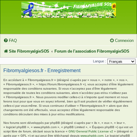
FAQ
Connexion
Site FibromyalgieSOS
Forum de l'association FibromyalgieSOS
Langue :
Fibromyalgiesos.fr - Enregistrement
En accédant à « Fibromyalgiesos.fr » (désigné ci-après par « nous », « notre », « nos »,
« Fibromyalgiesos.fr », « https://forum.fibromyalgiesos.fr »), vous acceptez d’être légalement
responsable des conditions suivantes. Si vous n’acceptez pas d’être légalement
responsable de toutes les conditions suivantes, alors n’accédez pas et/ou n’utilisez pas
« Fibromyalgiesos.fr ». Nous pouvons modifier celles-ci à n’importe quel moment et nous
ferons tout pour que vous en soyez informé, bien qu’il soit prudent de vérifier régulièrement
celles-ci par vous-même. Si vous continuez d’utiliser « Fibromyalgiesos.fr » alors que des
changements ont été effectués, vous acceptez d’être légalement responsable des
conditions découlant des mises à jour et/ou modifications.
Nos forums sont développés par phpBB (désigné ci-après par « ils », « eux », « leur »,
« logiciel phpBB », « www.phpbb.com », « phpBB Limited », « Équipes phpBB ») qui est un
script libre de forum, déclaré sous la licence «
GNU General Public License v2
» (désigné ci-
après par « GPL ») et qui peut être téléchargé depuis
www.phpbb.com
. Le logiciel phpBB