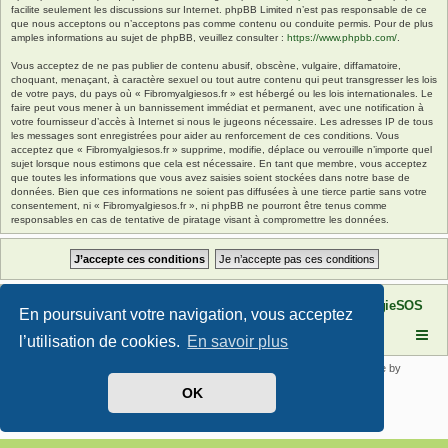
facilite seulement les discussions sur Internet. phpBB Limited n’est pas responsable de ce
que nous acceptons ou n’acceptons pas comme contenu ou conduite permis. Pour de plus
amples informations au sujet de phpBB, veuillez consulter :
https://www.phpbb.com/
.
Vous acceptez de ne pas publier de contenu abusif, obscène, vulgaire, diffamatoire,
choquant, menaçant, à caractère sexuel ou tout autre contenu qui peut transgresser les lois
de votre pays, du pays où « Fibromyalgiesos.fr » est hébergé ou les lois internationales. Le
faire peut vous mener à un bannissement immédiat et permanent, avec une notification à
votre fournisseur d’accès à Internet si nous le jugeons nécessaire. Les adresses IP de tous
les messages sont enregistrées pour aider au renforcement de ces conditions. Vous
acceptez que « Fibromyalgiesos.fr » supprime, modifie, déplace ou verrouille n’importe quel
sujet lorsque nous estimons que cela est nécessaire. En tant que membre, vous acceptez
que toutes les informations que vous avez saisies soient stockées dans notre base de
données. Bien que ces informations ne soient pas diffusées à une tierce partie sans votre
consentement, ni « Fibromyalgiesos.fr », ni phpBB ne pourront être tenus comme
responsables en cas de tentative de piratage visant à compromettre les données.
Site FibromyalgieSOS
Forum de l'association FibromyalgieSOS
En poursuivant votre navigation, vous acceptez
l’utilisation de cookies.
En savoir plus
Développé par
phpBB
® Forum Software © phpBB Limited | SE Square by
PhpBB3 BBCodes
OK
Traduit par
phpBB-fr.com
Confidentialité
|
Conditions