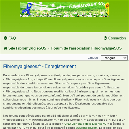
FAQ
Connexion
Site FibromyalgieSOS
Forum de l'association FibromyalgieSOS
Langue :
Fibromyalgiesos.fr - Enregistrement
En accédant à « Fibromyalgiesos.fr » (désigné ci-après par « nous », « notre », « nos »,
« Fibromyalgiesos.fr », « https://forum.fibromyalgiesos.fr »), vous acceptez d’être légalement
responsable des conditions suivantes. Si vous n’acceptez pas d’être légalement
responsable de toutes les conditions suivantes, alors n’accédez pas et/ou n’utilisez pas
« Fibromyalgiesos.fr ». Nous pouvons modifier celles-ci à n’importe quel moment et nous
ferons tout pour que vous en soyez informé, bien qu’il soit prudent de vérifier régulièrement
celles-ci par vous-même. Si vous continuez d’utiliser « Fibromyalgiesos.fr » alors que des
changements ont été effectués, vous acceptez d’être légalement responsable des
conditions découlant des mises à jour et/ou modifications.
Nos forums sont développés par phpBB (désigné ci-après par « ils », « eux », « leur »,
« logiciel phpBB », « www.phpbb.com », « phpBB Limited », « Équipes phpBB ») qui est un
script libre de forum, déclaré sous la licence «
GNU General Public License v2
» (désigné ci-
après par « GPL ») et qui peut être téléchargé depuis
www.phpbb.com
. Le logiciel phpBB