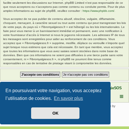
facilite seulement les discussions sur Internet. phpBB Limited n’est pas responsable de ce
que nous acceptons ou n’acceptons pas comme contenu ou conduite permis. Pour de plus
amples informations au sujet de phpBB, veuillez consulter :
https://www.phpbb.com/
.
Vous acceptez de ne pas publier de contenu abusif, obscène, vulgaire, diffamatoire,
choquant, menaçant, à caractère sexuel ou tout autre contenu qui peut transgresser les lois
de votre pays, du pays où « Fibromyalgiesos.fr » est hébergé ou les lois internationales. Le
faire peut vous mener à un bannissement immédiat et permanent, avec une notification à
votre fournisseur d’accès à Internet si nous le jugeons nécessaire. Les adresses IP de tous
les messages sont enregistrées pour aider au renforcement de ces conditions. Vous
acceptez que « Fibromyalgiesos.fr » supprime, modifie, déplace ou verrouille n’importe quel
sujet lorsque nous estimons que cela est nécessaire. En tant que membre, vous acceptez
que toutes les informations que vous avez saisies soient stockées dans notre base de
données. Bien que ces informations ne soient pas diffusées à une tierce partie sans votre
consentement, ni « Fibromyalgiesos.fr », ni phpBB ne pourront être tenus comme
responsables en cas de tentative de piratage visant à compromettre les données.
Site FibromyalgieSOS
Forum de l'association FibromyalgieSOS
En poursuivant votre navigation, vous acceptez
l’utilisation de cookies.
En savoir plus
Développé par
phpBB
® Forum Software © phpBB Limited | SE Square by
PhpBB3 BBCodes
OK
Traduit par
phpBB-fr.com
Confidentialité
|
Conditions