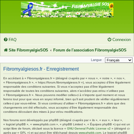
FAQ
Connexion
Site FibromyalgieSOS
Forum de l'association FibromyalgieSOS
Langue :
Fibromyalgiesos.fr - Enregistrement
En accédant à « Fibromyalgiesos.fr » (désigné ci-après par « nous », « notre », « nos »,
« Fibromyalgiesos.fr », « https://forum.fibromyalgiesos.fr »), vous acceptez d’être légalement
responsable des conditions suivantes. Si vous n’acceptez pas d’être légalement
responsable de toutes les conditions suivantes, alors n’accédez pas et/ou n’utilisez pas
« Fibromyalgiesos.fr ». Nous pouvons modifier celles-ci à n’importe quel moment et nous
ferons tout pour que vous en soyez informé, bien qu’il soit prudent de vérifier régulièrement
celles-ci par vous-même. Si vous continuez d’utiliser « Fibromyalgiesos.fr » alors que des
changements ont été effectués, vous acceptez d’être légalement responsable des
conditions découlant des mises à jour et/ou modifications.
Nos forums sont développés par phpBB (désigné ci-après par « ils », « eux », « leur »,
« logiciel phpBB », « www.phpbb.com », « phpBB Limited », « Équipes phpBB ») qui est un
script libre de forum, déclaré sous la licence «
GNU General Public License v2
» (désigné ci-
après par « GPL ») et qui peut être téléchargé depuis
www.phpbb.com
. Le logiciel phpBB