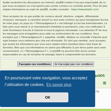
facilite seulement les discussions sur Internet. phpBB Limited n’est pas responsable de ce
que nous acceptons ou n’acceptons pas comme contenu ou conduite permis. Pour de plus
amples informations au sujet de phpBB, veuillez consulter :
https://www.phpbb.com/
.
Vous acceptez de ne pas publier de contenu abusif, obscène, vulgaire, diffamatoire,
choquant, menaçant, à caractère sexuel ou tout autre contenu qui peut transgresser les lois
de votre pays, du pays où « Fibromyalgiesos.fr » est hébergé ou les lois internationales. Le
faire peut vous mener à un bannissement immédiat et permanent, avec une notification à
votre fournisseur d’accès à Internet si nous le jugeons nécessaire. Les adresses IP de tous
les messages sont enregistrées pour aider au renforcement de ces conditions. Vous
acceptez que « Fibromyalgiesos.fr » supprime, modifie, déplace ou verrouille n’importe quel
sujet lorsque nous estimons que cela est nécessaire. En tant que membre, vous acceptez
que toutes les informations que vous avez saisies soient stockées dans notre base de
données. Bien que ces informations ne soient pas diffusées à une tierce partie sans votre
consentement, ni « Fibromyalgiesos.fr », ni phpBB ne pourront être tenus comme
responsables en cas de tentative de piratage visant à compromettre les données.
Site FibromyalgieSOS
Forum de l'association FibromyalgieSOS
En poursuivant votre navigation, vous acceptez
l’utilisation de cookies.
En savoir plus
Développé par
phpBB
® Forum Software © phpBB Limited | SE Square by
PhpBB3 BBCodes
OK
Traduit par
phpBB-fr.com
Confidentialité
|
Conditions