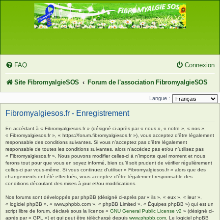
FAQ
Connexion
Site FibromyalgieSOS
Forum de l'association FibromyalgieSOS
Langue :
Fibromyalgiesos.fr - Enregistrement
En accédant à « Fibromyalgiesos.fr » (désigné ci-après par « nous », « notre », « nos »,
« Fibromyalgiesos.fr », « https://forum.fibromyalgiesos.fr »), vous acceptez d’être légalement
responsable des conditions suivantes. Si vous n’acceptez pas d’être légalement
responsable de toutes les conditions suivantes, alors n’accédez pas et/ou n’utilisez pas
« Fibromyalgiesos.fr ». Nous pouvons modifier celles-ci à n’importe quel moment et nous
ferons tout pour que vous en soyez informé, bien qu’il soit prudent de vérifier régulièrement
celles-ci par vous-même. Si vous continuez d’utiliser « Fibromyalgiesos.fr » alors que des
changements ont été effectués, vous acceptez d’être légalement responsable des
conditions découlant des mises à jour et/ou modifications.
Nos forums sont développés par phpBB (désigné ci-après par « ils », « eux », « leur »,
« logiciel phpBB », « www.phpbb.com », « phpBB Limited », « Équipes phpBB ») qui est un
script libre de forum, déclaré sous la licence «
GNU General Public License v2
» (désigné ci-
après par « GPL ») et qui peut être téléchargé depuis
www.phpbb.com
. Le logiciel phpBB