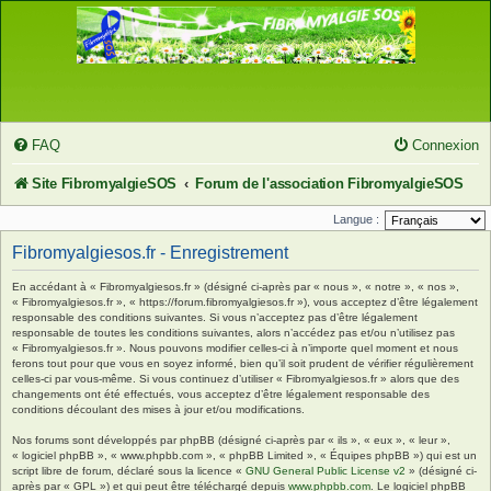
FAQ
Connexion
Site FibromyalgieSOS
Forum de l'association FibromyalgieSOS
Langue :
Fibromyalgiesos.fr - Enregistrement
En accédant à « Fibromyalgiesos.fr » (désigné ci-après par « nous », « notre », « nos »,
« Fibromyalgiesos.fr », « https://forum.fibromyalgiesos.fr »), vous acceptez d’être légalement
responsable des conditions suivantes. Si vous n’acceptez pas d’être légalement
responsable de toutes les conditions suivantes, alors n’accédez pas et/ou n’utilisez pas
« Fibromyalgiesos.fr ». Nous pouvons modifier celles-ci à n’importe quel moment et nous
ferons tout pour que vous en soyez informé, bien qu’il soit prudent de vérifier régulièrement
celles-ci par vous-même. Si vous continuez d’utiliser « Fibromyalgiesos.fr » alors que des
changements ont été effectués, vous acceptez d’être légalement responsable des
conditions découlant des mises à jour et/ou modifications.
Nos forums sont développés par phpBB (désigné ci-après par « ils », « eux », « leur »,
« logiciel phpBB », « www.phpbb.com », « phpBB Limited », « Équipes phpBB ») qui est un
script libre de forum, déclaré sous la licence «
GNU General Public License v2
» (désigné ci-
après par « GPL ») et qui peut être téléchargé depuis
www.phpbb.com
. Le logiciel phpBB