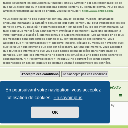
facilite seulement les discussions sur Internet. phpBB Limited n’est pas responsable de ce
que nous acceptons ou n’acceptons pas comme contenu ou conduite permis. Pour de plus
amples informations au sujet de phpBB, veuillez consulter :
https://www.phpbb.com/
.
Vous acceptez de ne pas publier de contenu abusif, obscène, vulgaire, diffamatoire,
choquant, menaçant, à caractère sexuel ou tout autre contenu qui peut transgresser les lois
de votre pays, du pays où « Fibromyalgiesos.fr » est hébergé ou les lois internationales. Le
faire peut vous mener à un bannissement immédiat et permanent, avec une notification à
votre fournisseur d’accès à Internet si nous le jugeons nécessaire. Les adresses IP de tous
les messages sont enregistrées pour aider au renforcement de ces conditions. Vous
acceptez que « Fibromyalgiesos.fr » supprime, modifie, déplace ou verrouille n’importe quel
sujet lorsque nous estimons que cela est nécessaire. En tant que membre, vous acceptez
que toutes les informations que vous avez saisies soient stockées dans notre base de
données. Bien que ces informations ne soient pas diffusées à une tierce partie sans votre
consentement, ni « Fibromyalgiesos.fr », ni phpBB ne pourront être tenus comme
responsables en cas de tentative de piratage visant à compromettre les données.
Site FibromyalgieSOS
Forum de l'association FibromyalgieSOS
En poursuivant votre navigation, vous acceptez
l’utilisation de cookies.
En savoir plus
Développé par
phpBB
® Forum Software © phpBB Limited | SE Square by
PhpBB3 BBCodes
OK
Traduit par
phpBB-fr.com
Confidentialité
|
Conditions