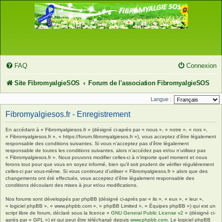
FAQ
Connexion
Site FibromyalgieSOS
Forum de l'association FibromyalgieSOS
Langue :
Fibromyalgiesos.fr - Enregistrement
En accédant à « Fibromyalgiesos.fr » (désigné ci-après par « nous », « notre », « nos »,
« Fibromyalgiesos.fr », « https://forum.fibromyalgiesos.fr »), vous acceptez d’être légalement
responsable des conditions suivantes. Si vous n’acceptez pas d’être légalement
responsable de toutes les conditions suivantes, alors n’accédez pas et/ou n’utilisez pas
« Fibromyalgiesos.fr ». Nous pouvons modifier celles-ci à n’importe quel moment et nous
ferons tout pour que vous en soyez informé, bien qu’il soit prudent de vérifier régulièrement
celles-ci par vous-même. Si vous continuez d’utiliser « Fibromyalgiesos.fr » alors que des
changements ont été effectués, vous acceptez d’être légalement responsable des
conditions découlant des mises à jour et/ou modifications.
Nos forums sont développés par phpBB (désigné ci-après par « ils », « eux », « leur »,
« logiciel phpBB », « www.phpbb.com », « phpBB Limited », « Équipes phpBB ») qui est un
script libre de forum, déclaré sous la licence «
GNU General Public License v2
» (désigné ci-
après par « GPL ») et qui peut être téléchargé depuis
www.phpbb.com
. Le logiciel phpBB