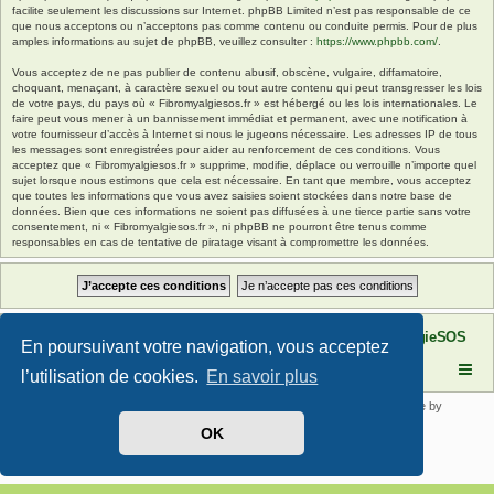
facilite seulement les discussions sur Internet. phpBB Limited n’est pas responsable de ce
que nous acceptons ou n’acceptons pas comme contenu ou conduite permis. Pour de plus
amples informations au sujet de phpBB, veuillez consulter :
https://www.phpbb.com/
.
Vous acceptez de ne pas publier de contenu abusif, obscène, vulgaire, diffamatoire,
choquant, menaçant, à caractère sexuel ou tout autre contenu qui peut transgresser les lois
de votre pays, du pays où « Fibromyalgiesos.fr » est hébergé ou les lois internationales. Le
faire peut vous mener à un bannissement immédiat et permanent, avec une notification à
votre fournisseur d’accès à Internet si nous le jugeons nécessaire. Les adresses IP de tous
les messages sont enregistrées pour aider au renforcement de ces conditions. Vous
acceptez que « Fibromyalgiesos.fr » supprime, modifie, déplace ou verrouille n’importe quel
sujet lorsque nous estimons que cela est nécessaire. En tant que membre, vous acceptez
que toutes les informations que vous avez saisies soient stockées dans notre base de
données. Bien que ces informations ne soient pas diffusées à une tierce partie sans votre
consentement, ni « Fibromyalgiesos.fr », ni phpBB ne pourront être tenus comme
responsables en cas de tentative de piratage visant à compromettre les données.
Site FibromyalgieSOS
Forum de l'association FibromyalgieSOS
En poursuivant votre navigation, vous acceptez
l’utilisation de cookies.
En savoir plus
Développé par
phpBB
® Forum Software © phpBB Limited | SE Square by
PhpBB3 BBCodes
OK
Traduit par
phpBB-fr.com
Confidentialité
|
Conditions