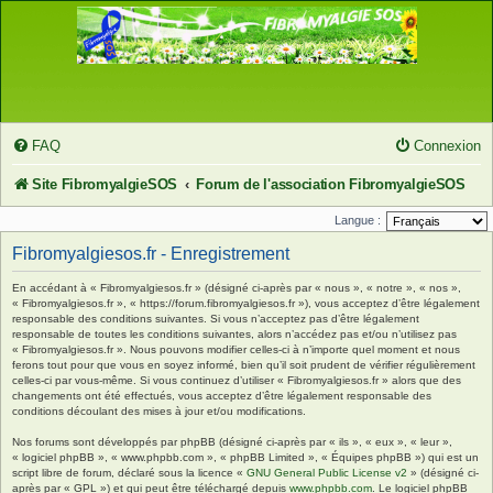
FAQ
Connexion
Site FibromyalgieSOS
Forum de l'association FibromyalgieSOS
Langue :
Fibromyalgiesos.fr - Enregistrement
En accédant à « Fibromyalgiesos.fr » (désigné ci-après par « nous », « notre », « nos »,
« Fibromyalgiesos.fr », « https://forum.fibromyalgiesos.fr »), vous acceptez d’être légalement
responsable des conditions suivantes. Si vous n’acceptez pas d’être légalement
responsable de toutes les conditions suivantes, alors n’accédez pas et/ou n’utilisez pas
« Fibromyalgiesos.fr ». Nous pouvons modifier celles-ci à n’importe quel moment et nous
ferons tout pour que vous en soyez informé, bien qu’il soit prudent de vérifier régulièrement
celles-ci par vous-même. Si vous continuez d’utiliser « Fibromyalgiesos.fr » alors que des
changements ont été effectués, vous acceptez d’être légalement responsable des
conditions découlant des mises à jour et/ou modifications.
Nos forums sont développés par phpBB (désigné ci-après par « ils », « eux », « leur »,
« logiciel phpBB », « www.phpbb.com », « phpBB Limited », « Équipes phpBB ») qui est un
script libre de forum, déclaré sous la licence «
GNU General Public License v2
» (désigné ci-
après par « GPL ») et qui peut être téléchargé depuis
www.phpbb.com
. Le logiciel phpBB