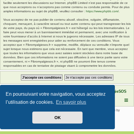
facilite seulement les discussions sur Internet. phpBB Limited n’est pas responsable de ce
que nous acceptons ou n’acceptons pas comme contenu ou conduite permis. Pour de plus
amples informations au sujet de phpBB, veuillez consulter :
https://www.phpbb.com/
.
Vous acceptez de ne pas publier de contenu abusif, obscène, vulgaire, diffamatoire,
choquant, menaçant, à caractère sexuel ou tout autre contenu qui peut transgresser les lois
de votre pays, du pays où « Fibromyalgiesos.fr » est hébergé ou les lois internationales. Le
faire peut vous mener à un bannissement immédiat et permanent, avec une notification à
votre fournisseur d’accès à Internet si nous le jugeons nécessaire. Les adresses IP de tous
les messages sont enregistrées pour aider au renforcement de ces conditions. Vous
acceptez que « Fibromyalgiesos.fr » supprime, modifie, déplace ou verrouille n’importe quel
sujet lorsque nous estimons que cela est nécessaire. En tant que membre, vous acceptez
que toutes les informations que vous avez saisies soient stockées dans notre base de
données. Bien que ces informations ne soient pas diffusées à une tierce partie sans votre
consentement, ni « Fibromyalgiesos.fr », ni phpBB ne pourront être tenus comme
responsables en cas de tentative de piratage visant à compromettre les données.
Site FibromyalgieSOS
Forum de l'association FibromyalgieSOS
En poursuivant votre navigation, vous acceptez
l’utilisation de cookies.
En savoir plus
Développé par
phpBB
® Forum Software © phpBB Limited | SE Square by
PhpBB3 BBCodes
OK
Traduit par
phpBB-fr.com
Confidentialité
|
Conditions